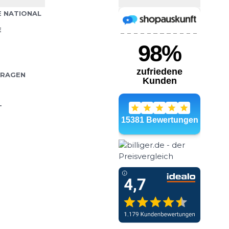
n Polsterung ist der RU4
 NATIONAL
Wähle deine Größe
ounder-Socke und sorgt
E
tz mit mittlerer
IN DEN WARENKORB
FRAGEN
T
alight Kickass
22,00 €
ltralight Socken sind die
Wähle deine Größe
ruchsvolle Läufer:innen,
e und Stil legen. Mit
IN DEN WARENKORB