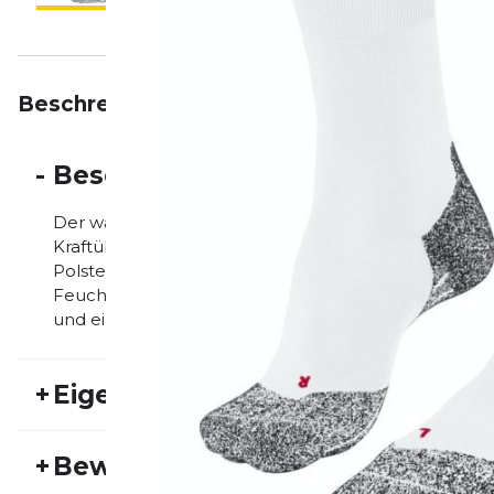
Beschreibung
Eigenschaften
Bewertungen
-
Beschreibung
Der wadenlange "RU4 Light" ist ideal für Läufer, die
Kraftübertragung und unmittelbaren Schuhkontakt le
Polsterung reduziert Druckstellen und schützt effek
Feuchtigkeitstransport und der anatomischen FALK
und einen perfekten Sitz. Beste Voraussetzungen fü
+
Eigenschaften
Artikelnummer:
FAL24FS10005
Fr
+
Bewertungen
Geschlecht:
Herren
Akt