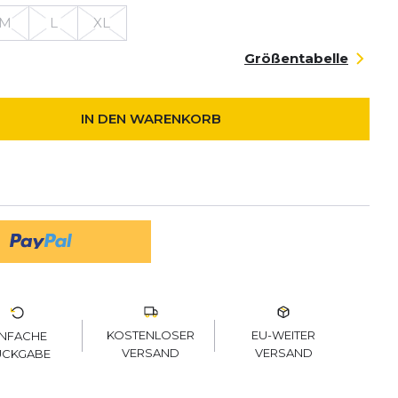
M
L
XL
Größentabelle
IN DEN WARENKORB
KOSTENLOSER
EU-WEITER
INFACHE
VERSAND
VERSAND
ÜCKGABE