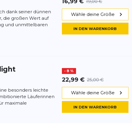
16,99 €
19,00 €
ich dank seiner dünnen
Wähle deine Größe
r, die großen Wert auf
ung und unmittelbaren
IN DEN WARENKORB
light
- 8 %
22,99 €
25,00 €
 eine besonders leichte
Wähle deine Größe
mbitionierte Läuferinnen
für maximale
IN DEN WARENKORB