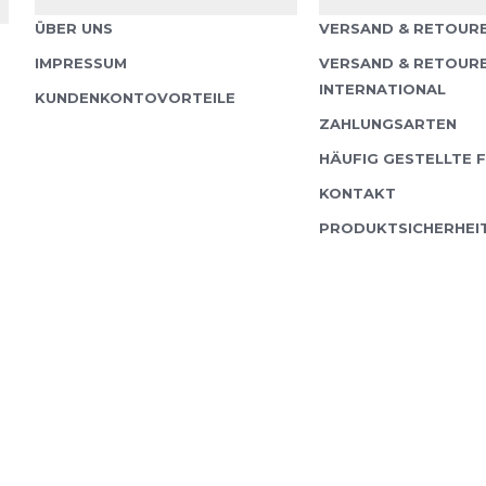
Mit seiner mittelstarke
ÜBER UNS
VERSAND & RETOURE
für Herren unsere Allr
IMPRESSUM
VERSAND & RETOUR
für ausgewogenen Schu
INTERNATIONAL
KUNDENKONTOVORTEILE
Dämpfung sowie gu...
ZAHLUNGSARTEN
HÄUFIG GESTELLTE 
KONTAKT
PRODUKTSICHERHEI
Incylence
Ultr
V4
Die Incylence Kickass U
perfekte Wahl für ansp
die Wert auf Performanc
ihrer u...