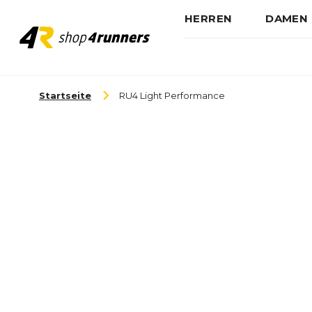
HERREN
DAMEN
Zum Inhalt springen
Startseite
RU4 Light Performance