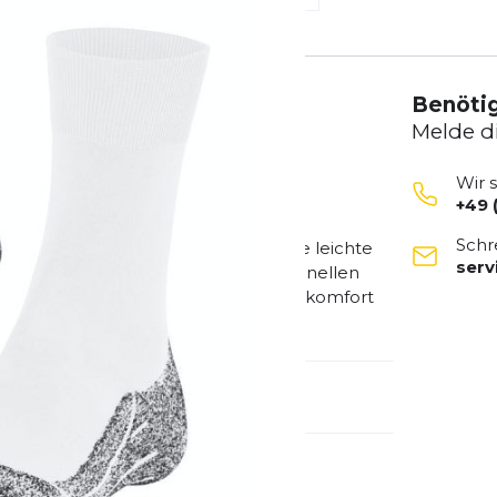
Benötig
Melde d
Wir 
+49 
 besonderen Wert auf direkte
Schr
gen, dank seiner dünnen Sohle. Die leichte
ser
tiv vor Blasenbildung. Mit seinem schnellen
E-Passform bietet er höchsten Tragekomfort
r einen erfolgreichen Wettkampf!
emdartikelnummer:
16201-2020
ivitätstyp:
Fitness
Laufen