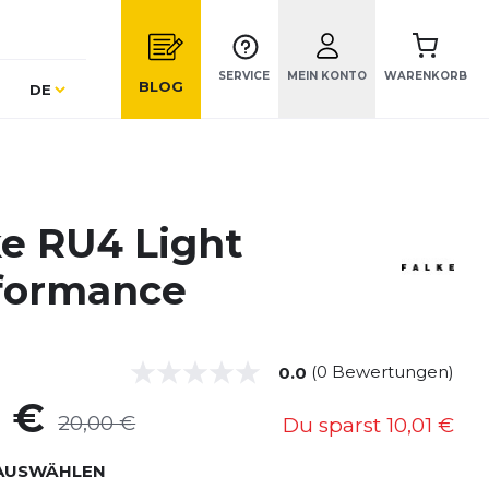
SERVICE
MEIN KONTO
WARENKORB
Sprache
BLOG
DE
ke RU4 Light
formance
(0 Bewertungen)
0.0
9 €
20,00 €
Du sparst
10,01 €
AUSWÄHLEN