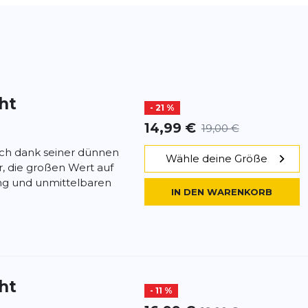
ht
- 21 %
14,99 €
19,00 €
ich dank seiner dünnen
Wähle deine Größe
r, die großen Wert auf
ung und unmittelbaren
IN DEN WARENKORB
ht
- 11 %