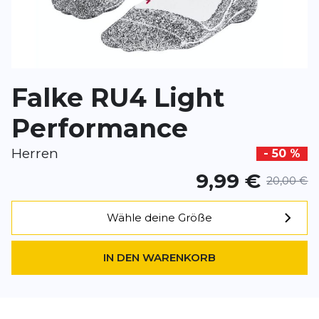
*
Pflichtfelder
BEWERTUNG HINZUFÜGEN
Falke RU4 Light
Dieses Formular ist durch reCAPTCHA geschützt – es gelten die
Date
Google.
Performance
Herren
- 50 %
9,99 €
20,00 €
Wähle deine Größe
IN DEN WARENKORB