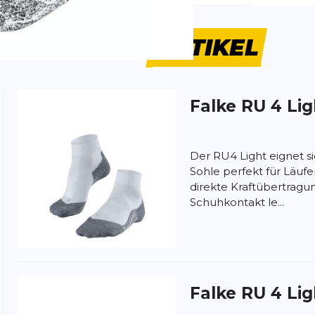
ÄHNLICHE
ARTIKEL
Falke
RU 4 Lig
ung:
ertung
Der RU4 Light eignet s
Sohle perfekt für Läufe
direkte Kraftübertrag
Schuhkontakt le...
Falke
RU 4 Lig