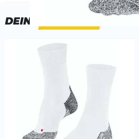
Bisher hat noch niemand dieses Produkt bewertet.
DEINE
AUSWAHL
SCHREIBE EINE BEWERTUNG
Deine Bewert
RU4 Light Performance
Produktbew
Vorname
Vorname
Überschrift
Überschrift
Rezension
Rezension