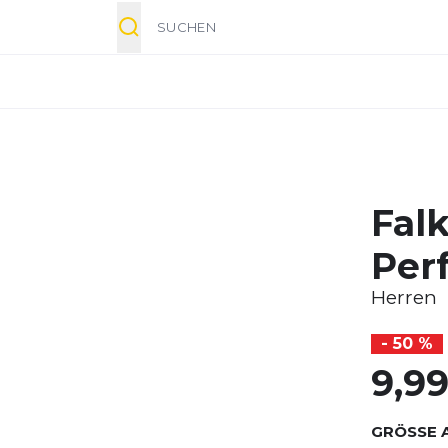
Suche
Fal
Per
Herren
- 50 %
9,9
GRÖSSE 