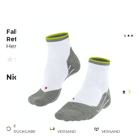
Falke RU 4 Endurance Short
Reflect
Herren
(0 Bewertungen)
0.0
Nicht lieferbar
Größentabelle
EINFACHE
KOSTENLOSER
EU-WEITER
RÜCKGABE
VERSAND
VERSAND