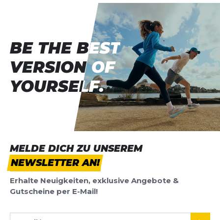
Überschrift
Überschrift
BE THE BEST
BE THE BEST
Rezension
Rezension
VERSION OF
VERSION OF
YOURSELF.
YOURSELF.
*
Pflichtfelder
BEWERTUNG HINZUFÜGEN
MELDE DICH ZU UNSEREM
NEWSLETTER AN!
Dieses Formular ist durch reCAPTCHA geschützt – es gelten die
Datenschutzbestimmungen
und
Nutzungsbedingungen
von
Erhalte Neuigkeiten, exklusive Angebote &
Google.
Gutscheine per E-Mail!