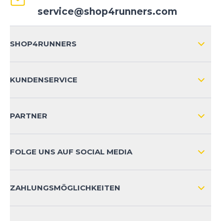
service@shop4runners.com
SHOP4RUNNERS
ÜBER UNS
KUNDENSERVICE
IMPRESSUM
VERSAND & RETOURE NATIONAL
KUNDENKONTOVORTEILE
PARTNER
VERSAND & RETOURE INTERNATIONAL
ZAHLUNGSARTEN
FOLGE UNS AUF SOCIAL MEDIA
HÄUFIG GESTELLTE FRAGEN
KONTAKT
ZAHLUNGSMÖGLICHKEITEN
PRODUKTSICHERHEIT