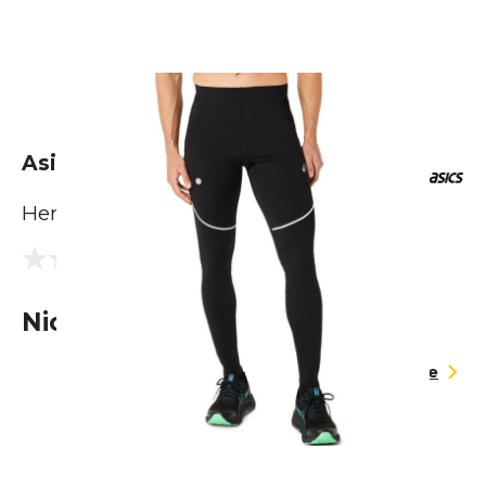
Asics Road Lite-Show Tight
Herren
(0 Bewertungen)
0.0
Nicht lieferbar
Größentabelle