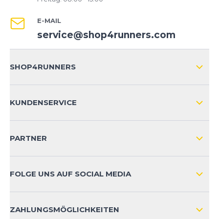
E-MAIL
service@shop4runners.com
SHOP4RUNNERS
ÜBER UNS
KUNDENSERVICE
IMPRESSUM
VERSAND & RETOURE NATIONAL
KUNDENKONTOVORTEILE
PARTNER
VERSAND & RETOURE INTERNATIONAL
ZAHLUNGSARTEN
FOLGE UNS AUF SOCIAL MEDIA
HÄUFIG GESTELLTE FRAGEN
KONTAKT
ZAHLUNGSMÖGLICHKEITEN