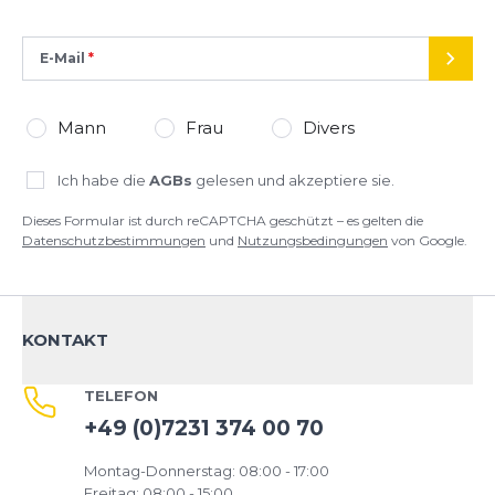
E-Mail
SEND
Mann
Frau
Divers
Ich habe die
AGBs
gelesen und akzeptiere sie.
Dieses Formular ist durch reCAPTCHA geschützt – es gelten die
Datenschutzbestimmungen
und
Nutzungsbedingungen
von Google.
KONTAKT
TELEFON
+49 (0)7231 374 00 70
Montag-Donnerstag: 08:00 - 17:00
Freitag: 08:00 - 15:00