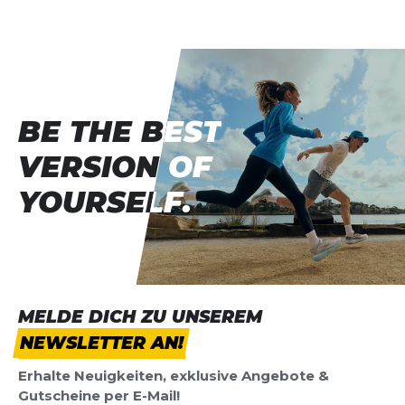
Vorname
Vorname
Überschrift
Überschrift
BE THE BEST
BE THE BEST
Rezension
Rezension
VERSION OF
VERSION OF
YOURSELF.
YOURSELF.
*
Pflichtfelder
BEWERTUNG HINZUFÜGEN
MELDE DICH ZU UNSEREM
NEWSLETTER AN!
Dieses Formular ist durch reCAPTCHA geschützt – es gelten die
Datenschutzbestimmungen
und
Nutzungsbedingungen
von
Erhalte Neuigkeiten, exklusive Angebote &
Google.
Gutscheine per E-Mail!