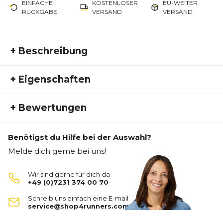
EINFACHE
KOSTENLOSER
EU-WEITER
RÜCKGABE
VERSAND
VERSAND
+
Beschreibung
Bewältige deine Laufstrecke mit Komfort und Stil in
+
Eigenschaften
den ROAD LITE-SHOW TIGHTS von Asics. Diese
Tight bietet nicht nur eine optimale Passform und
Artikelnummer:
ASI24HW10064
Bewegungsfreiheit, sondern auch reflektierende
+
Bewertungen
Fremdartikelnummer:
2011D098-001
Details für eine verbesserte Sichtbarkeit bei
Geschlecht:
Herren
Dunkelheit.
Benötigst du Hilfe bei der Auswahl?
Aktivitätstyp:
Fitness
Laufen
Bisher hat noch niemand dieses Produkt bewertet.
Melde dich gerne bei uns!
SCHREIBE EINE BEWERTUNG
Wir sind gerne für dich da
+49 (0)7231 374 00 70
Road Lite-Show Tight
Schreib uns einfach eine E-mail
Deine Bewertung:
service@shop4runners.com
Produktbewertung