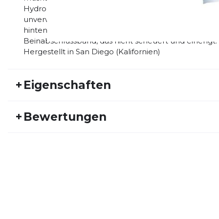
Hydrophobes Gewebe für lange Haltbarkeit. Microlo
unverwüstlich und bieten gleichzeitig ein eloquent
hinten am Bein zur Aufbewahrung von Trainings- und
Beinabschlussband, das nicht scheuert und einengt.
Hergestellt in San Diego (Kalifornien)
+
Eigenschaften
Artikelnummer:
DS20FS20044
Fr
+
Bewertungen
Geschlecht:
Damen
Akt
Bisher hat noch niemand dieses Produkt bewertet.
SCHREIBE EINE BEWERTUNG
Deine Bewert
Riviera Trishort
Produktbew