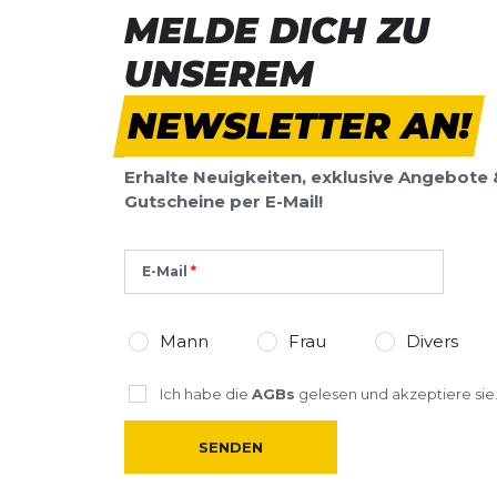
MELDE DICH ZU
Vorname
Vorname
UNSEREM
Überschrift
NEWSLETTER AN!
Überschrift
Erhalte Neuigkeiten, exklusive Angebote 
Rezension
Rezension
Gutscheine per E-Mail!
E-Mail
*
Pflichtfelder
Mann
Frau
Divers
BEWERTUNG HINZUFÜGEN
Ich habe die
AGBs
gelesen und akzeptiere sie
Dieses Formular ist durch reCAPTCHA geschützt – es gelten die
Date
SENDEN
Google.