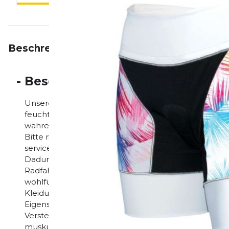
Beschreibung
Eigenschaften
Bewertungen
-
Beschreibung
Unsere Femme Riviera Tri Shorts verfügt über ein sc
feuchtigkeitstransportierendes Triathlonpolster, dass
während des Laufs praktisch unbemerkt bleibt. Pass
Bitte richte Dich nach unserer Größentabelle! Im Zwe
service@desotoeurope.com
. Triathlonbekleidung ist
Dadurch sollen mögliche Scheuerstellen und unnö
Radfahren und Laufen vermieden werden. Wenn Du D
wohlfühlst und oder zwischen den Größen liegst, em
Kleidungsstück sitzt beim ersten Anziehen am engsten
Eigenschaften und Vorteile: Breiter 2-Zoll-Bund mi
Verstellbarkeit und Komfort. Mobius™ Komfort Komp
muskulären Kompression, ohne das Beschwerden auftre