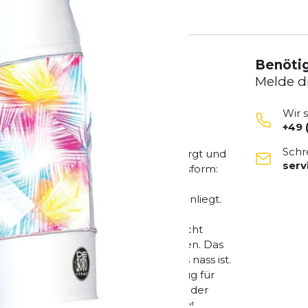
Benötig
Melde d
Wir 
+49 
hnell trocknendes,
Schr
 für ultimativen Komfort im Sattel sorgt und
ser
form: Enganliegend Hinweis zur Passform:
ifelsfall sende eine E-Mail an
 so konzipiert, dass sie auf der Haut anliegt.
tiger Widerstand beim Schwimmen,
ich mit dieser Art von Passform nicht
pfehlen wir Dir, die Größe anzupassen. Das
, es entspannt sich leicht, wenn es nass ist.
t einem leicht abnehmbaren Kordelzug für
ressionsgewebe bietet die Vorteile der
ten. Strategisch platziert Liftfoil™