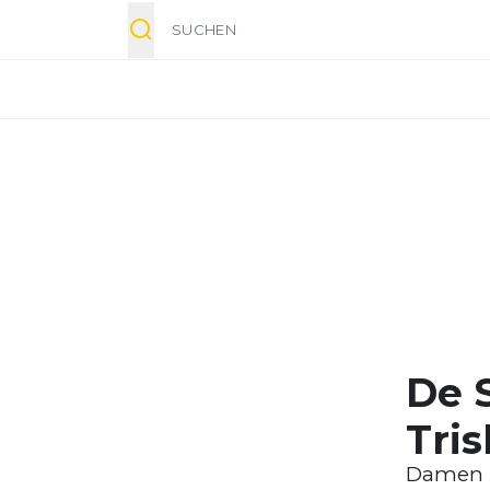
Suche
De S
Tris
Damen