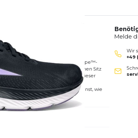
Benötig
Melde d
Wir 
+49 
sgestattet mit unserer Slim FootShape™-
Schr
rend er deinen Füßen einen natürlichen Sitz
ser
GO™-Zwischensohlenschaum bietet dieser
onsfreudiges Laufgefühl, sowohl für
konzipiert, dass du dich bewegen kannst, wie
emdartikelnummer:
AL0A7R7N000