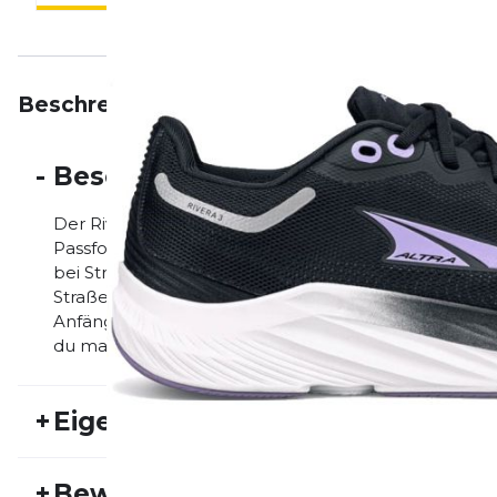
Beschreibung
Eigenschaften
Bewertungen
-
Beschreibung
Der Rivera 3 ist gekommen, um sich zu bewegen. Au
Passform bietet der Rivera 3 einen engeren Fit, wäh
bei Straßenläufen ermöglicht. Mit unserem Altra E
Straßenlaufschuh ein weiches und gleichzeitig reakti
Anfänger als auch für Experten. Dieser Schuh ist so 
du magst.
+
Eigenschaften
Artikelnummer:
ALT23HW20018
Fr
+
Bewertungen