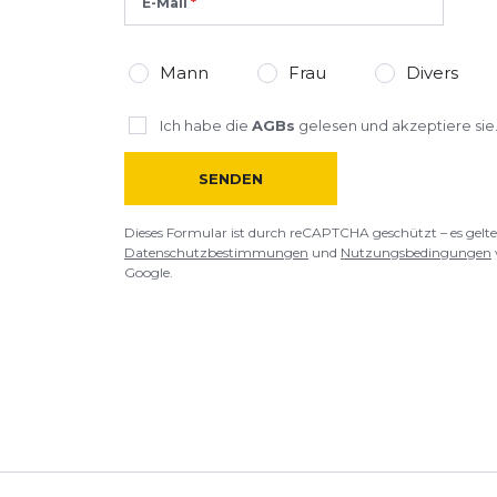
E-Mail
*
Pflichtfelder
Mann
Frau
Divers
BEWERTUNG HINZUFÜGEN
Ich habe die
AGBs
gelesen und akzeptiere sie
Dieses Formular ist durch reCAPTCHA geschützt – es gelten die
Date
SENDEN
Google.
Dieses Formular ist durch reCAPTCHA geschützt – es gelte
Datenschutzbestimmungen
und
Nutzungsbedingungen
Google.