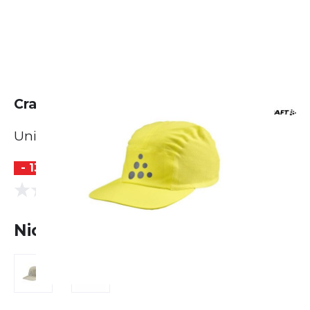
Craft Pro Run Soft Cap
Unisex
- 13 %
(0 Bewertungen)
0.0
Nicht lieferbar