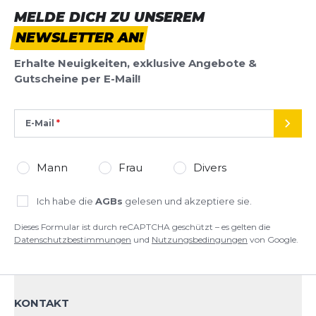
BEWERTUNG HINZUFÜGEN
MELDE DICH ZU UNSEREM
NEWSLETTER AN!
Dieses Formular ist durch reCAPTCHA geschützt – es gelten die
Datenschutzbestimmungen
und
Nutzungsbedingungen
von
Erhalte Neuigkeiten, exklusive Angebote &
Google.
Gutscheine per E-Mail!
E-Mail
SEND
Mann
Frau
Divers
Ich habe die
AGBs
gelesen und akzeptiere sie.
Dieses Formular ist durch reCAPTCHA geschützt – es gelten die
Datenschutzbestimmungen
und
Nutzungsbedingungen
von Google.
KONTAKT