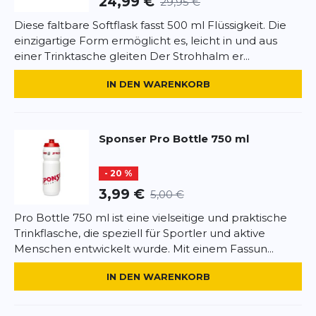
24,99 €
29,95 €
•
Leicht und kompakt:
Perfekt für unterwegs.
Diese faltbare Softflask fasst 500 ml Flüssigkeit. Die
•
Universell einsetzbar:
Geeignet für kalte und
einzigartige Form ermöglicht es, leicht in und aus
*
Pflichtfelder
warme Getränke.
einer Trinktasche gleiten Der Strohhalm er...
•
Umweltfreundlich:
Wiederverwendbar und
langlebig.
BEWERTUNG HINZUFÜGEN
IN DEN WARENKORB
•
Einfache Reinigung:
Breite Öffnung erleichtert
die Pflege.
Dieses Formular ist durch reCAPTCHA geschützt – es gelten die
Datenschutzbestimmungen
und
Nutzungsbedingungen
von
Sponser
Pro Bottle 750 ml
Google.
- 20 %
3,99 €
5,00 €
Pro Bottle 750 ml ist eine vielseitige und praktische
Trinkflasche, die speziell für Sportler und aktive
Menschen entwickelt wurde. Mit einem Fassun...
IN DEN WARENKORB