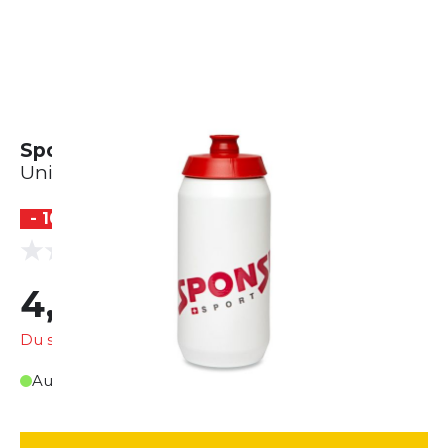
Sponser Pro Bottle 500 ml
Unisex
- 10 %
(0 Bewertungen)
0.0
4,50 €
5,00 €
Du sparst
0,50 €
Auf Lager