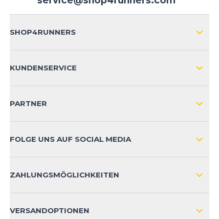
service@shop4runners.com
SHOP4RUNNERS
ÜBER UNS
KUNDENSERVICE
IMPRESSUM
VERSAND & RETOURE NATIONAL
KUNDENKONTOVORTEILE
PARTNER
VERSAND & RETOURE INTERNATIONAL
ZAHLUNGSARTEN
FOLGE UNS AUF SOCIAL MEDIA
HÄUFIG GESTELLTE FRAGEN
KONTAKT
ZAHLUNGSMÖGLICHKEITEN
PRODUKTSICHERHEIT
VERSANDOPTIONEN