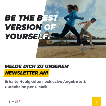
BE THE BEST
BE THE BEST
VERSION OF
VERSION OF
YOURSELF.
YOURSELF.
MELDE DICH ZU UNSEREM
NEWSLETTER AN!
Erhalte Neuigkeiten, exklusive Angebote &
Gutscheine per E-Mail!
E-Mail
SEND