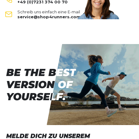
+49 (0)7231 374 00 70
Polyknit Warm Reflective Hat
Schreib uns einfach eine E-mail
Deine Bewertung:
service@shop4runners.com
Produktbewertung
Vorname
Vorname
Überschrift
Überschrift
BE THE BEST
BE THE BEST
Rezension
Rezension
VERSION OF
VERSION OF
YOURSELF.
YOURSELF.
*
Pflichtfelder
BEWERTUNG HINZUFÜGEN
MELDE DICH ZU UNSEREM