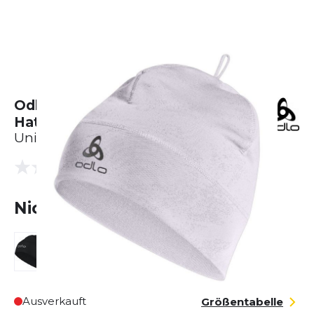
Odlo Polyknit Warm Reflective
Hat
Unisex
(0 Bewertungen)
0.0
Nicht lieferbar
Ausverkauft
Größentabelle