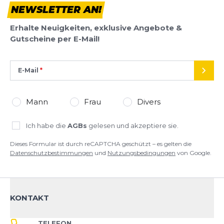
NEWSLETTER AN!
Dieses Formular ist durch reCAPTCHA geschützt – es gelten die
Datenschutzbestimmungen
und
Nutzungsbedingungen
von
Erhalte Neuigkeiten, exklusive Angebote &
Google.
Gutscheine per E-Mail!
E-Mail
SEND
Mann
Frau
Divers
Ich habe die
AGBs
gelesen und akzeptiere sie.
Dieses Formular ist durch reCAPTCHA geschützt – es gelten die
Datenschutzbestimmungen
und
Nutzungsbedingungen
von Google.
KONTAKT
TELEFON