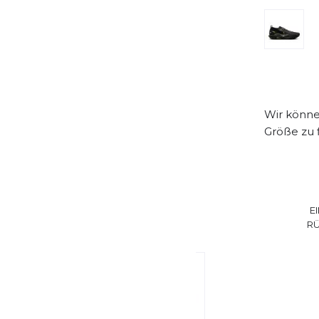
Wir können
Größe zu 
E
R