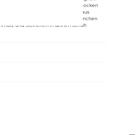
ruchung, wodurch deine Zehen und Socken
 Obermaterial besteht vollständig aus
st du trocken. Keine Chance für Steinchen
chmutz und Steinchen in deinen Schuh
emdartikelnummer:
FQ0908-001
schlecht:
Herren
ermaterial:
Wasserdicht
huhdämpfung:
mittel
bilität:
mittel
huhsprengung:
10 MM
ung:
ertung