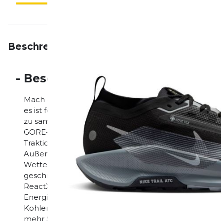
Beschreibung
Eigenschaften
Bewertungen
-
Beschreibung
Mach dir keine Sorgen, dass es wie aus Eimern schütt
es ist feucht und vielleicht regnet es in Strömen, a
zu sammeln gibt, kann dich nichts aufhalten. Dieser
GORE-TEX trotzt den Elementen durch isolierende 
Traktion. Dagegen kommt die Natur nicht an. Lass dic
Außensohle besteht aus einem Material für jedes Ge
Wetter ist. Das bedeutet optimalen Grip auf jedem U
geschmeidiges Laufgefühl. Federndes Laufgefühl D
ReactX-Schaumstoff, der für ein großartiges, federn
Energierückgabe im Vergleich zu normalem React-Mat
Kohlenstoffreduzierung von 43 % erreicht, da wen
mehr Strapazierfähigkeit Die 3D-gedruckte Zehenkap