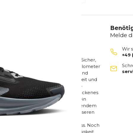
Benötig
Melde d
Wir 
+49 
et. Vergiss den peitschenden Wind. Sicher,
Schr
ber wenn es Trails zu entdecken und Kilometer
ser
 Trailschuh mit mehreren Schichten und
Wärme sowie wirkliche Geschwindigkeit und
h nicht aufhalten Die Nike Trail ATC-
lände, das perfekt für nasses und trockenes
ntergrund, Strapazierfähigkeit und ein
ie Mittelsohle besteht aus durchgehendem
des Laufgefühl mit einer um 13 % besseren
erial sorgt. Dabei wird eine
iger Energie aufgewendet werden muss. Noch
pe bietet zusätzliche Strapazierfähigkeit