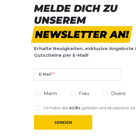
MELDE DICH ZU
Vorname
Vorname
UNSEREM
Überschrift
NEWSLETTER AN!
Überschrift
Erhalte Neuigkeiten, exklusive Angebote 
Rezension
Rezension
Gutscheine per E-Mail!
E-Mail
*
Pflichtfelder
Mann
Frau
Divers
BEWERTUNG HINZUFÜGEN
Ich habe die
AGBs
gelesen und akzeptiere sie
Dieses Formular ist durch reCAPTCHA geschützt – es gelten die
Date
SENDEN
Google.