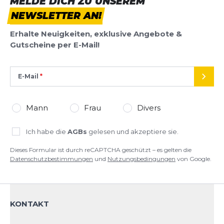
MELDE DICH ZU UNSEREM
Mittelsohle wurde beibehalten. Außerdem
NEWSLETTER AN!
Dieses Formular ist durch reCAPTCHA geschützt – es gelten die
umschließt es die Vorderseite des Schuhs und
Datenschutzbestimmungen
und
Nutzungsbedingungen
von
gewährleistet zusätzliche Strapazierfähigkeit. Das
Erhalte Neuigkeiten, exklusive Angebote &
Google.
generative Traktionsmuster in Kombination mit
Gutscheine per E-Mail!
Gummi im Vorfuß sorgt für zusätzlichen Grip auf
technischen Trails und gewährleistet ein
geschmeidiges Laufgefühl für die Straße.
E-Mail
SEND
Mann
Frau
Divers
Ich habe die
AGBs
gelesen und akzeptiere sie.
Dieses Formular ist durch reCAPTCHA geschützt – es gelten die
Datenschutzbestimmungen
und
Nutzungsbedingungen
von Google.
KONTAKT