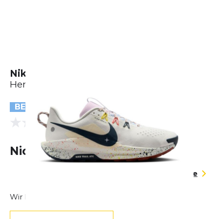
Nike Pegasus Trail 5
Herren
BESTSELLER
(0 Bewertungen)
0.0
Nicht lieferbar
Größentabelle
Wir können dir helfen, deine Größe zu finden.