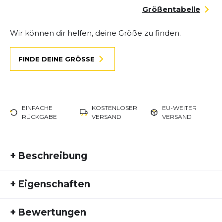
Größentabelle
Wir können dir helfen, deine Größe zu finden.
FINDE DEINE GRÖSSE
EINFACHE
KOSTENLOSER
EU-WEITER
RÜCKGABE
VERSAND
VERSAND
+
Beschreibung
Entdecke den ASICS NOOSA TRI 16 - ein
+
Eigenschaften
dynamischer und vielseitiger Laufschuh für
Wettkämpfe und Trainingseinheiten. Mit seinem
Artikelnummer:
ASI24HW20043
auffälligen Design und den leistungsstarken
+
Bewertungen
Fremdartikelnummer:
1012B675-500
Technologien ist dieser Schuh perfekt für