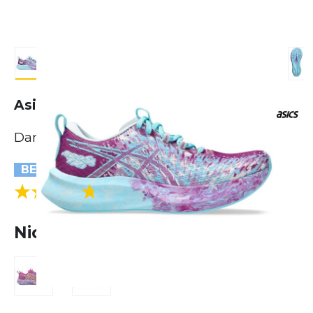
Asics Noosa Tri 16
Damen
BESTSELLER
(11 Bewertungen)
4.8
Nicht lieferbar