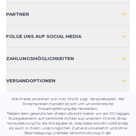
Chrissi
20.04.25
VERSAND & RETOURE NATIONAL
KUNDENKONTOVORTEILE
PARTNER
Alles Bestens !!!
VERSAND & RETOURE INTERNATIONAL
Super Schuh, toller Service & Versand!
ZAHLUNGSARTEN
FOLGE UNS AUF SOCIAL MEDIA
Jederzeit gerne wieder
HÄUFIG GESTELLTE FRAGEN
Bettina
04.03.25
KONTAKT
ZAHLUNGSMÖGLICHKEITEN
bequemer und stylischer Laufschuh
PRODUKTSICHERHEIT
Der Schuh läuft sich sehr bequem und dynamisch.
Leider ist schon beim ersten Mal die Einstiegshilfe-
VERSANDOPTIONEN
Lasche abgerissen. Deshalb Abzug um 1 Stern. Das
zeugt leider nicht von der erwarteten Qualität. Der
Schuh selber läuft sich aber gut.
Alle Preise verstehen sich inkl. MwSt zzgl. Versandkosten. Bei
Streichpreisen handelt es sich um unverbindliche
Winfried
23.02.25
Preisempfehlung des Herstellers.
*Neben dem gesetzlichen Widerrufsrecht bieten wir ein 30 tägiges
Rückgaberecht auf sämtliche Artikel aus unserem Online-Shop.
Voraussetzung für die Rückgabe ist, dass diese sowohl vollständig,
NOOSA Tri 16
als auch in ihrem ursprünglichen Zustand unversehrt und ohne
Beschädigung und/oder Verschmutzung in der
Sehr schöner Schuh, angenehm leicht und