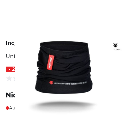
Incylence Neck Tube
Unisex
- 29 %
(0 Bewertungen)
0.0
Nicht lieferbar
Ausverkauft