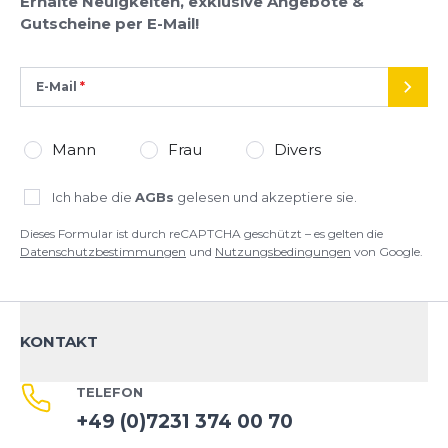
Erhalte Neuigkeiten, exklusive Angebote &
Google.
Gutscheine per E-Mail!
E-Mail
SEND
Mann
Frau
Divers
Ich habe die
AGBs
gelesen und akzeptiere sie.
Dieses Formular ist durch reCAPTCHA geschützt – es gelten die
Datenschutzbestimmungen
und
Nutzungsbedingungen
von Google.
KONTAKT
TELEFON
+49 (0)7231 374 00 70