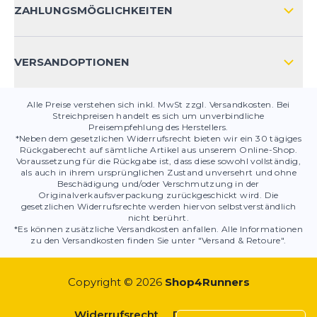
KONTAKT
ZAHLUNGSMÖGLICHKEITEN
PRODUKTSICHERHEIT
VERSANDOPTIONEN
Alle Preise verstehen sich inkl. MwSt zzgl. Versandkosten. Bei
Streichpreisen handelt es sich um unverbindliche
Preisempfehlung des Herstellers.
*Neben dem gesetzlichen Widerrufsrecht bieten wir ein 30 tägiges
Rückgaberecht auf sämtliche Artikel aus unserem Online-Shop.
Voraussetzung für die Rückgabe ist, dass diese sowohl vollständig,
als auch in ihrem ursprünglichen Zustand unversehrt und ohne
Beschädigung und/oder Verschmutzung in der
Originalverkaufsverpackung zurückgeschickt wird. Die
gesetzlichen Widerrufsrechte werden hiervon selbstverständlich
nicht berührt.
*Es können zusätzliche Versandkosten anfallen. Alle Informationen
zu den Versandkosten finden Sie unter "Versand & Retoure".
Copyright © 2026
Shop4Runners
Widerrufsrecht
Datenschutz