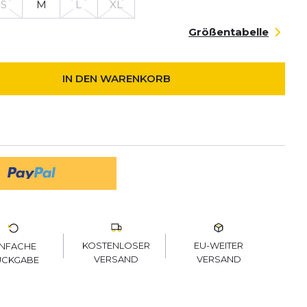
S
M
L
XL
Größentabelle
IN DEN WARENKORB
KOSTENLOSER
EU-WEITER
INFACHE
VERSAND
VERSAND
ÜCKGABE