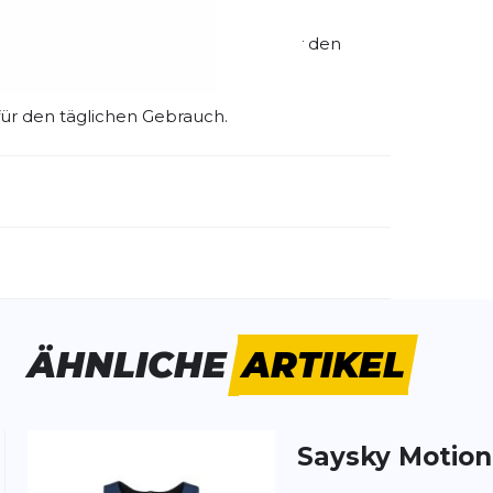
en wie Laufen, Radfahren, Fitness oder den
ür den täglichen Gebrauch.
emdartikelnummer:
1907182-999000
ivitätstyp:
Fitness
Laufen
ÄHNLICHE
ARTIKEL
Saysky
Motion
ung:
ertung