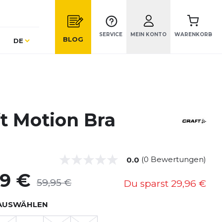
SERVICE
MEIN KONTO
WARENKORB
Sprache
BLOG
DE
ft Motion Bra
(0 Bewertungen)
0.0
99 €
59,95 €
Du sparst
29,96 €
AUSWÄHLEN