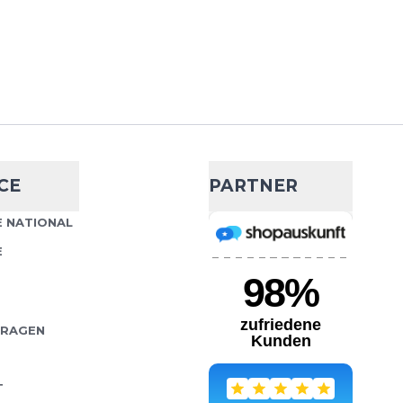
s Bra von Saysky vereint
Wähle deine Größe
her Funktionalität. Es
 Läufer entwickelt, die
IN DEN WARENKORB
CE
PARTNER
Bra Classic
- 20 %
 NATIONAL
35,99 €
44,95 €
E
 Training Bra Classic von
Wähle deine Größe
nation aus innovativen
ernem Design, perfekt
IN DEN WARENKORB
FRAGEN
T