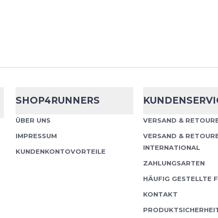
Das Camo Combat Sport
stilvolles Design mit ho
wurde für ambitionierte
keine Ko...
SHOP4RUNNERS
KUNDENSERVI
Craft
Training 
ÜBER UNS
VERSAND & RETOURE
IMPRESSUM
VERSAND & RETOUR
Training Bra Classic Das
INTERNATIONAL
Craft bietet eine Kombi
KUNDENKONTOVORTEILE
Technologien und mod
ZAHLUNGSARTEN
für Sportl...
HÄUFIG GESTELLTE 
KONTAKT
PRODUKTSICHERHEI