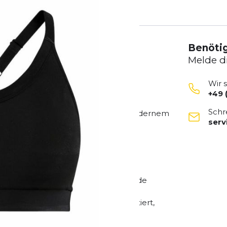
Benötig
Melde d
Wir 
+49 
Schr
aus innovativen Technologien und modernem
ser
Höchstleistungen erbringen wollen.
gsaktiven, leichten Gewebe, das
 trocken hält.
Einsätze sorgen für eine hervorragende
 das volle Bewegungsfreiheit garantiert,
bt auch nach häufigem Gebrauch und