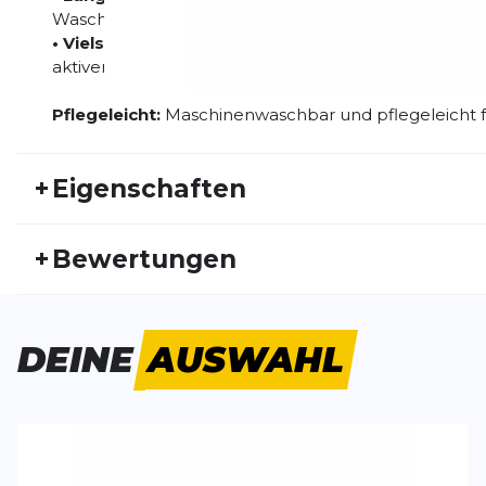
Waschen in Top-Zustand.
• Vielseitigkeit:
Ideal für eine Vielzahl von Aktivität
aktiven Alltag.
Pflegeleicht:
Maschinenwaschbar und pflegeleicht f
+
Eigenschaften
Artikelnummer:
CRAFT25FS20027
Fr
+
Bewertungen
Geschlecht:
Damen
Akt
Bisher hat noch niemand dieses Produkt bewertet.
DEINE
AUSWAHL
SCHREIBE EINE BEWERTUNG
Deine Bewert
Motion Bra
Produktbew