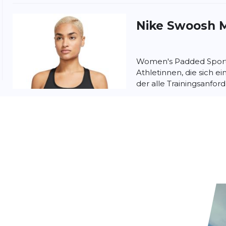
Nike
Swoosh M
Women's Padded Sports
Athletinnen, die sich 
der alle Trainingsanfor
genau das Richt...
New Balance
Der New Balance RC B
in Sachen Tragekomfort
speziell entwickelt für 