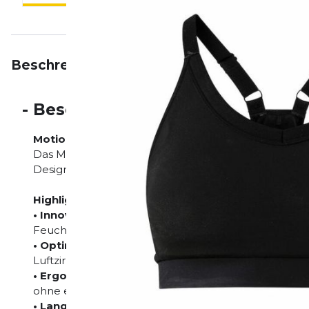
Beschreibung
Eigenschaften
Bewertungen
-
Beschreibung
Motion Bra
Das Motion Bra von Craft bietet eine Kombination 
Design, perfekt für Sportler, die in jeder Situation 
Highlights:
• Innovatives Material:
Hergestellt aus einem atmun
Feuchtigkeit schnell ableitet und die Haut angenehm
• Optimale Belüftung:
Strategisch platzierte Mesh-
Luftzirkulation und Temperaturregulierung.
• Ergonomische Passform:
Ein körpernahes Design,
ohne einzuengen.
• Langlebigkeit:
Das strapazierfähige Material blei