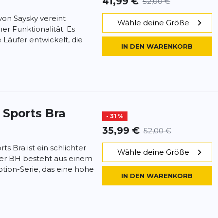
41,99 €
52,00 €
von Saysky vereint
Wähle deine Größe
her Funktionalität. Es
 Läufer entwickelt, die
IN DEN WARENKORB
 Sports Bra
- 31 %
35,99 €
52,00 €
s Bra ist ein schlichter
Wähle deine Größe
Der BH besteht aus einem
otion-Serie, das eine hohe
IN DEN WARENKORB