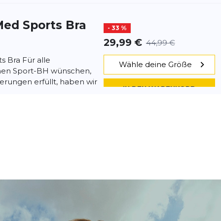
ed Sports Bra
- 33 %
29,99 €
44,99 €
 Bra Für alle
Wähle deine Größe
einen Sport-BH wünschen,
derungen erfüllt, haben wir
IN DEN WARENKORB
RC Bra
- 49 %
42,99 €
85,00 €
ra setzt neue Maßstäbe
Wähle deine Größe
, Passform und Halt –
intensive Aktivitäten wie
IN DEN WARENKORB