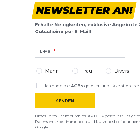
NEWSLETTER AN!
Erhalte Neuigkeiten, exklusive Angebote 
Gutscheine per E-Mail!
E-Mail
Mann
Frau
Divers
Ich habe die
AGBs
gelesen und akzeptiere sie
SENDEN
Dieses Formular ist durch reCAPTCHA geschützt – es gelte
Datenschutzbestimmungen
und
Nutzungsbedingungen
Google.