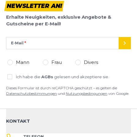
NEWSLETTER AN!
Dieses Formular ist durch reCAPTCHA geschützt – es gelten die
Datenschutzbestimmungen
und
Nutzungsbedingungen
von
Erhalte Neuigkeiten, exklusive Angebote &
Google.
Gutscheine per E-Mail!
E-Mail
SEND
Mann
Frau
Divers
Ich habe die
AGBs
gelesen und akzeptiere sie.
Dieses Formular ist durch reCAPTCHA geschützt – es gelten die
Datenschutzbestimmungen
und
Nutzungsbedingungen
von Google.
KONTAKT
TELEFON