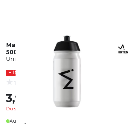
Maurten Maurten Trinkflasche
500ml
Unisex
- 19 %
(0 Bewertungen)
0.0
3,99 €
4,95 €
Du sparst
0,96 €
Auf Lager