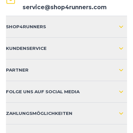
service@shop4runners.com
SHOP4RUNNERS
ÜBER UNS
KUNDENSERVICE
IMPRESSUM
VERSAND & RETOURE NATIONAL
KUNDENKONTOVORTEILE
PARTNER
VERSAND & RETOURE INTERNATIONAL
ZAHLUNGSARTEN
FOLGE UNS AUF SOCIAL MEDIA
HÄUFIG GESTELLTE FRAGEN
KONTAKT
ZAHLUNGSMÖGLICHKEITEN
PRODUKTSICHERHEIT