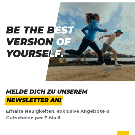
BE THE BEST
BE THE BEST
VERSION OF
VERSION OF
YOURSELF.
YOURSELF.
MELDE DICH ZU UNSEREM
NEWSLETTER AN!
Erhalte Neuigkeiten, exklusive Angebote &
Gutscheine per E-Mail!