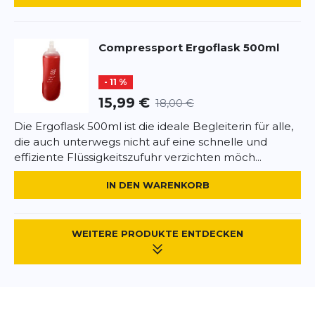
Passend zu Maurten-Gels und -Getränken
Fazit:
Compressport
Ergoflask 500ml
Die
Maurten Trinkflasche 500ml
vereint
Funktionalität, Qualität und schlichtes
- 11 %
15,99 €
Design
. Sie ist die perfekte Wahl für alle, die
18,00 €
beim Sport Wert auf
effiziente Hydration und
Die Ergoflask 500ml ist die ideale Begleiterin für alle,
hohen Komfort
legen.
die auch unterwegs nicht auf eine schnelle und
effiziente Flüssigkeitszufuhr verzichten möch...
IN DEN WARENKORB
WEITERE PRODUKTE ENTDECKEN