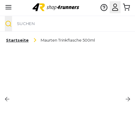
Suche
Zum Inhalt springen
Startseite
Maurten Trinkflasche 500ml