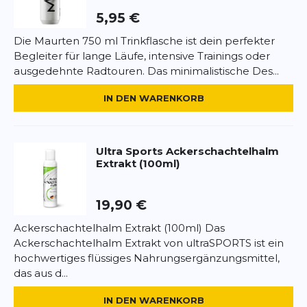
gängige Trinkgürtel- oder Fahrradhalterung
5,95 €
und lässt sich leicht reinigen.
Die Maurten 750 ml Trinkflasche ist dein perfekter
Highlights:
Begleiter für lange Läufe, intensive Trainings oder
*
Pflichtfelder
ausgedehnte Radtouren. Das minimalistische Des...
BEWERTUNG HINZUFÜGEN
IN DEN WARENKORB
Leichtes, BPA-freies Material
Dieses Formular ist durch reCAPTCHA geschützt – es gelten die
Datenschutzbestimmungen
und
Nutzungsbedingungen
von
Ultra Sports
Ackerschachtelhalm
Google.
Ergonomische Form für optimalen Halt
Extrakt (100ml)
Sportverschluss für schnelles Trinken
19,90 €
Ackerschachtelhalm Extrakt (100ml) Das
Ackerschachtelhalm Extrakt von ultraSPORTS ist ein
500ml Volumen – ideal für Training und
hochwertiges flüssiges Nahrungsergänzungsmittel,
Wettkampf
das aus d...
IN DEN WARENKORB