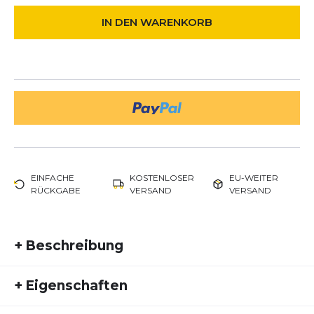
IN DEN WARENKORB
EINFACHE
KOSTENLOSER
EU-WEITER
RÜCKGABE
VERSAND
VERSAND
+
Beschreibung
Maurten Trinkflasche 500ml – leicht,
+
Eigenschaften
praktisch und perfekt für Ausdauersport
Artikelnummer:
MAU18FS30003