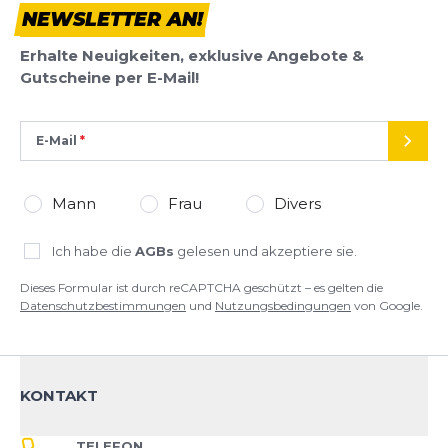
NEWSLETTER AN!
Dieses Formular ist durch reCAPTCHA geschützt – es gelten die
Datenschutzbestimmungen
und
Nutzungsbedingungen
von
Erhalte Neuigkeiten, exklusive Angebote &
Google.
Gutscheine per E-Mail!
E-Mail
SEND
Mann
Frau
Divers
Ich habe die
AGBs
gelesen und akzeptiere sie.
Dieses Formular ist durch reCAPTCHA geschützt – es gelten die
Datenschutzbestimmungen
und
Nutzungsbedingungen
von Google.
KONTAKT
TELEFON