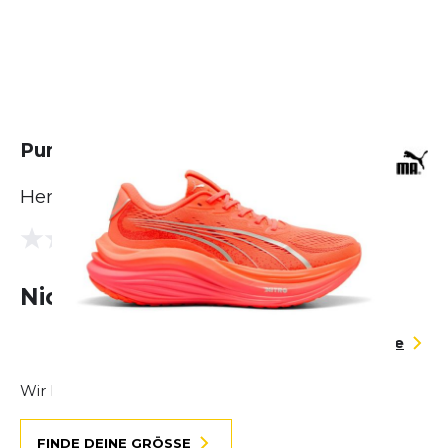
Puma Magmax Nitro
Herren
(0 Bewertungen)
0.0
Nicht lieferbar
Größentabelle
Wir können dir helfen, deine Größe zu finden.
FINDE DEINE GRÖSSE