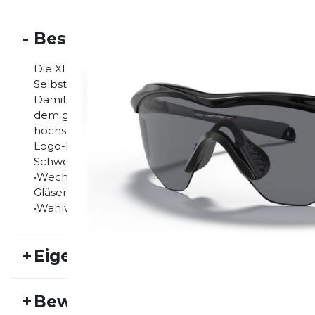
-
Beschreibung
Die XL-Glasform bietet dank erweitertem, vertikalem
Selbst bei leicht nach unten geneigtem Kopf bleibt f
Damit ist die PRIZM™ Golf M2 Frame XL die perfekte
dem größeren Design eignet sie sich auch hervorrage
höchste Aufmerksamkeit verlangen. •Rahmen aus le
Logo-Details aus Metall •Unobtainium®-Bügelenden 
Schweißbildung •Oakleys hochleistungsfähige Brill
•Wechselglassystem für verbesserte Leistung in be
Gläsern für verbesserte Farb-, Kontrast- und Detailsi
•Wahlweise erhältlich mit polarisierten und Iridium®
+
Eigenschaften
Artikelnummer:
OAK21FS30041
Fr
+
Bewertungen
Aktivitätstyp:
Laufen
Triathlon
Ge