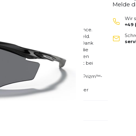
Melde d
Wir 
+49 
 Sichtfeld eine optimierte Performance.
Schr
ür Sie alles Entscheidende im Blickfeld.
ser
 Wahl für Aktivitäten wie Radsport. Dank
nd für Sportarten und Aktivitäten, die
ichtem O Matter™-Material mit ovalen
und -Nasenkissen für besseren Halt bei
englastechnologie mit HDO®
liebigen Umgebungen •Erhältlich mit Prizm™-
cht und ein optimiertes Sichterlebnis
-Gläsern •Passend für Korrektionsgläser
emdartikelnummer:
OO9343-0145
schlecht:
Unisex