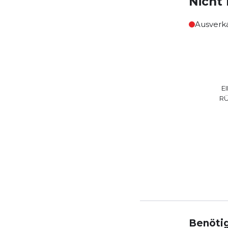
Nicht 
Ausverk
E
R
Benötig