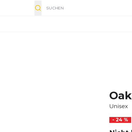
Suche
Oak
Unisex
- 24 %