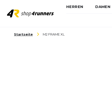
HERREN
DAMEN
Zum Inhalt springen
Startseite
M2 FRAME XL