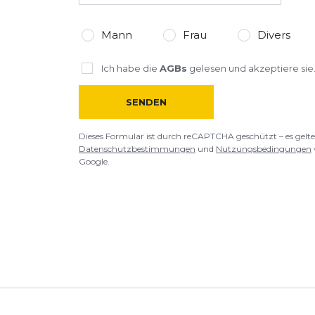
*
Pflichtfelder
Mann
Frau
Divers
BEWERTUNG HINZUFÜGEN
Ich habe die
AGBs
gelesen und akzeptiere sie
Dieses Formular ist durch reCAPTCHA geschützt – es gelten die
Date
SENDEN
Google.
Dieses Formular ist durch reCAPTCHA geschützt – es gelte
Datenschutzbestimmungen
und
Nutzungsbedingungen
Google.