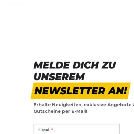
Bisher hat noch niemand dieses Produkt bewertet.
SCHREIBE EINE BEWERTUNG
Deine Bewert
M2 FRAME XL
Produktbew
MELDE DICH ZU
Vorname
Vorname
UNSEREM
Überschrift
NEWSLETTER AN!
Überschrift
Erhalte Neuigkeiten, exklusive Angebote 
Rezension
Rezension
Gutscheine per E-Mail!
E-Mail