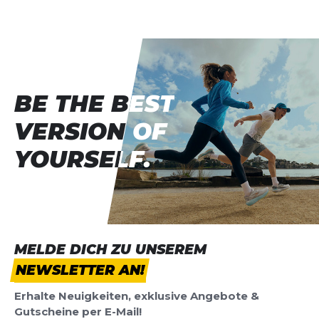
Vorname
Vorname
Überschrift
Überschrift
BE THE BEST
BE THE BEST
Rezension
Rezension
VERSION OF
VERSION OF
YOURSELF.
YOURSELF.
*
Pflichtfelder
BEWERTUNG HINZUFÜGEN
MELDE DICH ZU UNSEREM
NEWSLETTER AN!
Dieses Formular ist durch reCAPTCHA geschützt – es gelten die
Datenschutzbestimmungen
und
Nutzungsbedingungen
von
Erhalte Neuigkeiten, exklusive Angebote &
Google.
Gutscheine per E-Mail!