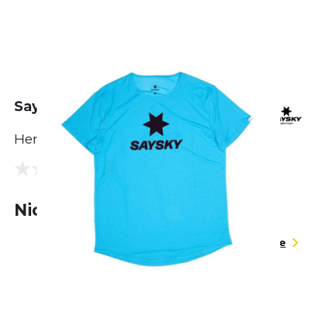
Saysky Logo Flow T-shirt
Herren
(0 Bewertungen)
0.0
Nicht lieferbar
Größentabelle