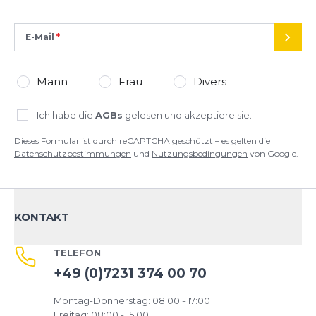
E-Mail
SEND
Mann
Frau
Divers
Ich habe die
AGBs
gelesen und akzeptiere sie.
Dieses Formular ist durch reCAPTCHA geschützt – es gelten die
Datenschutzbestimmungen
und
Nutzungsbedingungen
von Google.
KONTAKT
TELEFON
+49 (0)7231 374 00 70
Montag-Donnerstag: 08:00 - 17:00
Freitag: 08:00 - 15:00