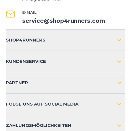
E-MAIL
service@shop4runners.com
SHOP4RUNNERS
ÜBER UNS
KUNDENSERVICE
IMPRESSUM
VERSAND & RETOURE NATIONAL
KUNDENKONTOVORTEILE
PARTNER
VERSAND & RETOURE INTERNATIONAL
ZAHLUNGSARTEN
FOLGE UNS AUF SOCIAL MEDIA
HÄUFIG GESTELLTE FRAGEN
KONTAKT
ZAHLUNGSMÖGLICHKEITEN