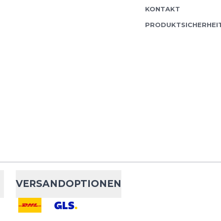
KONTAKT
PRODUKTSICHERHEI
Lock Laces
Lo
Lock Laces Schnürsyst
garantiert eine gleich
Sportschuh. Besonderh
müssen nur einmal...
VERSANDOPTIONEN
Lock Laces
Lo