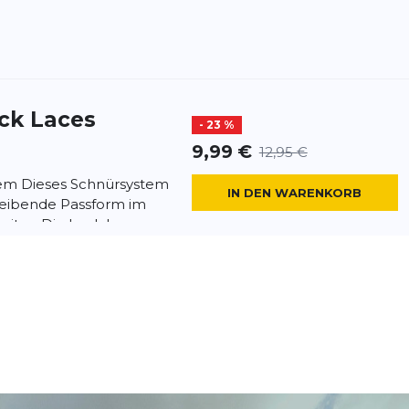
ck Laces
- 23 %
9,99 €
12,95 €
em Dieses Schnürsystem
IN DEN WARENKORB
bleibende Passform im
eiten Die Lock Laces
aces Reflective
- 23 %
9,99 €
12,95 €