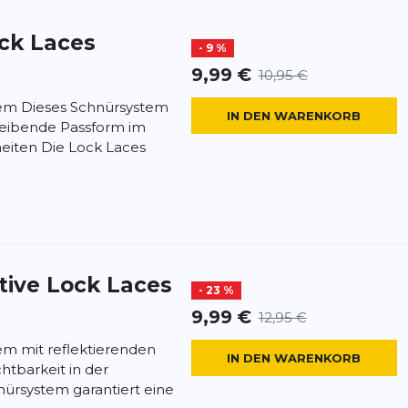
ck Laces
- 9 %
9,99 €
10,95 €
em Dieses Schnürsystem
IN DEN WARENKORB
bleibende Passform im
eiten Die Lock Laces
tive Lock Laces
- 23 %
9,99 €
12,95 €
em mit reflektierenden
IN DEN WARENKORB
chtbarkeit in der
nürsystem garantiert eine