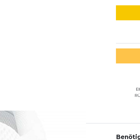
E
R
Benötig