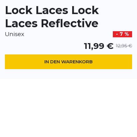
Lock Laces Lock
Dieses Formular ist durch reCAPTCHA geschützt – es gelten die
Date
Google.
Laces Reflective
Unisex
- 7 %
11,99 €
12,95 €
IN DEN WARENKORB