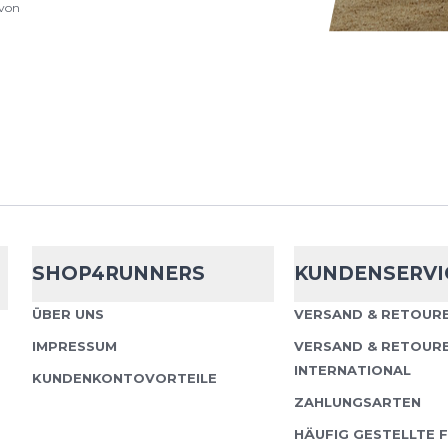
von
Lock Laces
Lo
Lock Laces Schnürsyst
garantiert eine gleich
Sportschuh. Besonderh
müssen nur einmal...
SHOP4RUNNERS
KUNDENSERVI
Lock Laces
Lo
ÜBER UNS
VERSAND & RETOURE
IMPRESSUM
VERSAND & RETOUR
Lock Laces Schnürsyst
INTERNATIONAL
KUNDENKONTOVORTEILE
garantiert eine gleich
ZAHLUNGSARTEN
Sportschuh. Besonderh
HÄUFIG GESTELLTE 
müssen nur einmal...