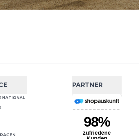
ck Laces
- 9 %
9,99 €
10,95 €
em Dieses Schnürsystem
IN DEN WARENKORB
bleibende Passform im
eiten Die Lock Laces
CE
PARTNER
ck Laces
- 9 %
 NATIONAL
9,99 €
10,95 €
E
em. Dieses Schnürsystem
IN DEN WARENKORB
bleibende Passform im
eiten Die Lock Laces
FRAGEN