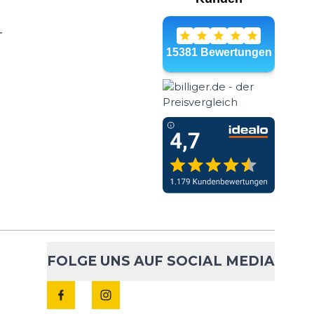
T
ck Laces
- 9 %
9,99 €
10,95 €
em Dieses Schnürsystem
IN DEN WARENKORB
bleibende Passform im
eiten Die Lock Laces
FOLGE UNS AUF SOCIAL MEDIA
ck Laces
- 46 %
6,99 €
12,95 €