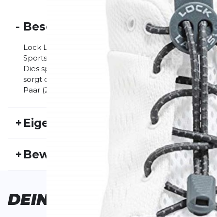
-
Beschreibung
Lock Laces Schnürsystem. Dieses Schnürsystem gara
Sportschuh. Besonderheiten Die Lock Laces müssen n
Dies spart wertvolle Sekunden in der Wechselzone (z
sorgt der gleichbleibende Sitz der Schuhe für mehr
Paar (2 Stück) Lock Laces (Länge ist frei einstellbar)
+
Eigenschaften
Artikelnummer:
LOCK20HW30002
Fr
+
Bewertungen
Aktivitätstyp:
Fitness
Laufen
Ge
Bisher hat noch niemand dieses Produkt bewertet.
DEINE
AUSWAHL
SCHREIBE EINE BEWERTUNG