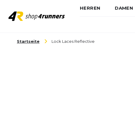
HERREN
DAMEN
Zum Inhalt springen
Startseite
Lock Laces Reflective