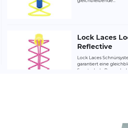
gleichbleibende...
nschutzbestimmungen
und
Nutzungsbedingungen
von
Lock Laces
Lo
Reflective
Lock Laces Schnürsyst
garantiert eine gleich
Sportschuh. Besonderh
müssen nur einmal...
Nathan
Lock L