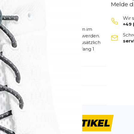
Melde d
Wir 
+49 
ntiert eine gleichbleibende Passform im
Schr
ur einmal eingefädelt und justiert werden.
ser
.B. beim Triathlon und Duathlon). Zusätzlich
 Wohlbefinden beim Sport. Lieferumfang 1
emdartikelnummer:
1161NST
schlecht:
Unisex
ÄHNLICHE
ARTIKEL