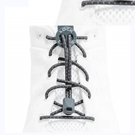
Deine Bewert
Lock Laces Reflective
Produktbew
Vorname
Vorname
Überschrift
Überschrift
Rezension
Rezension
*
Pflichtfelder
BEWERTUNG HINZUFÜGEN