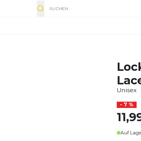
Suche
Loc
Lace
Unisex
- 7 %
11,9
Auf Lag