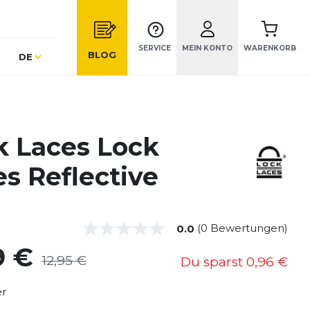
SERVICE
MEIN KONTO
WARENKORB
Sprache
BLOG
DE
k Laces Lock
s Reflective
(0 Bewertungen)
0.0
9 €
12,95 €
Du sparst
0,96 €
er