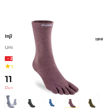
Injinji Liner Crew
Unisex
- 20 %
(2 Bewertungen)
4.0
11,99 €
14,95 €
Du sparst
2,96 €