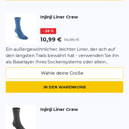
Rezension
Injinji
Liner Crew
- 26 %
*
Pflichtfelder
10,99 €
14,95 €
BEWERTUNG HINZUFÜGEN
Ein außergewöhnlicher, leichter Liner, der sich auf
den längsten Trails bewährt hat - verwenden Sie ihn
als Baselayer Ihres Sockensystems oder allein...
Dieses Formular ist durch reCAPTCHA geschützt – es gelten die
Datenschutzbestimmungen
und
Nutzungsbedingungen
von
Wähle deine Größe
Google.
IN DEN WARENKORB
Injinji
Liner Crew