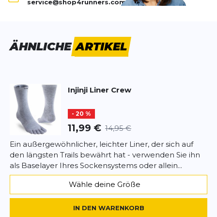
service@shop4runners.com
eignet sich aber auch gut für Wanderungen und
tun, was sie sollen
Läufe bei warmem Wetter.
Strümpfe, die gut anliegen und Blasen zwischen/an
den Zehen verhindern.
ÄHNLICHE
ARTIKEL
astrid
11.08.25
SCHREIBE EINE BEWERTUNG
Injinji
Liner Crew
Liner Crew
- 20 %
Deine Bewertung:
11,99 €
14,95 €
Produktbewertung
Ein außergewöhnlicher, leichter Liner, der sich auf
Vorname
den längsten Trails bewährt hat - verwenden Sie ihn
Vorname
als Baselayer Ihres Sockensystems oder allein...
Überschrift
Wähle deine Größe
Überschrift
IN DEN WARENKORB
Rezension