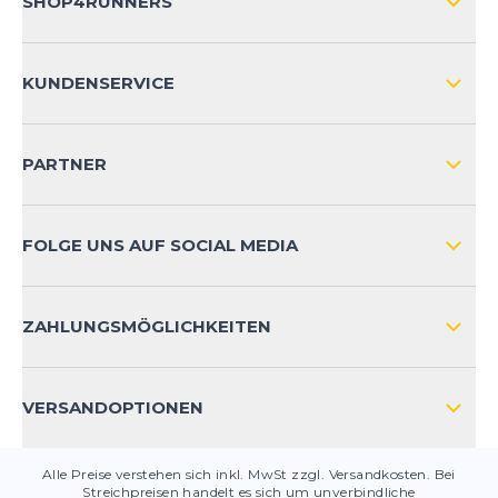
SHOP4RUNNERS
ÜBER UNS
KUNDENSERVICE
IMPRESSUM
VERSAND & RETOURE NATIONAL
KUNDENKONTOVORTEILE
PARTNER
VERSAND & RETOURE INTERNATIONAL
ZAHLUNGSARTEN
FOLGE UNS AUF SOCIAL MEDIA
HÄUFIG GESTELLTE FRAGEN
KONTAKT
ZAHLUNGSMÖGLICHKEITEN
PRODUKTSICHERHEIT
VERSANDOPTIONEN
Alle Preise verstehen sich inkl. MwSt zzgl. Versandkosten. Bei
Streichpreisen handelt es sich um unverbindliche