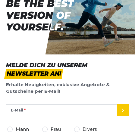
BE THE BEST
BE THE BEST
VERSION OF
VERSION OF
YOURSELF.
YOURSELF.
MELDE DICH ZU UNSEREM
NEWSLETTER AN!
Erhalte Neuigkeiten, exklusive Angebote &
Gutscheine per E-Mail!
E-Mail
SEND
Mann
Frau
Divers