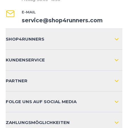
E-MAIL
service@shop4runners.com
SHOP4RUNNERS
ÜBER UNS
KUNDENSERVICE
IMPRESSUM
VERSAND & RETOURE NATIONAL
KUNDENKONTOVORTEILE
PARTNER
VERSAND & RETOURE INTERNATIONAL
ZAHLUNGSARTEN
FOLGE UNS AUF SOCIAL MEDIA
HÄUFIG GESTELLTE FRAGEN
KONTAKT
ZAHLUNGSMÖGLICHKEITEN