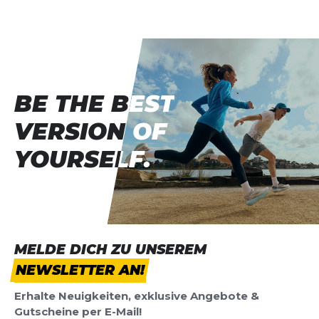
Vorname
Vorname
Überschrift
Überschrift
BE THE BEST
BE THE BEST
Rezension
Rezension
VERSION OF
VERSION OF
YOURSELF.
YOURSELF.
*
Pflichtfelder
BEWERTUNG HINZUFÜGEN
MELDE DICH ZU UNSEREM
NEWSLETTER AN!
Dieses Formular ist durch reCAPTCHA geschützt – es gelten die
Datenschutzbestimmungen
und
Nutzungsbedingungen
von
Erhalte Neuigkeiten, exklusive Angebote &
Google.
Gutscheine per E-Mail!