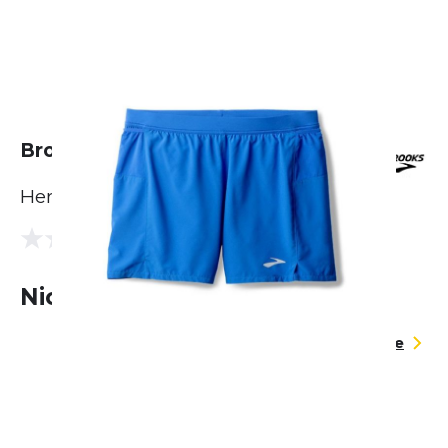
Brooks Journey 5" Short
Herren
(0 Bewertungen)
0.0
Nicht lieferbar
Größentabelle