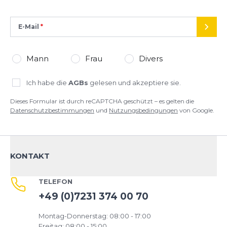
E-Mail
SEND
Mann
Frau
Divers
Ich habe die
AGBs
gelesen und akzeptiere sie.
Dieses Formular ist durch reCAPTCHA geschützt – es gelten die
Datenschutzbestimmungen
und
Nutzungsbedingungen
von Google.
KONTAKT
TELEFON
+49 (0)7231 374 00 70
Montag-Donnerstag: 08:00 - 17:00
Freitag: 08:00 - 15:00