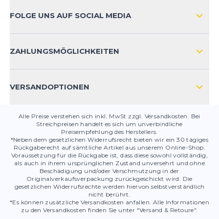
noch ein bisschen weicher sein aber dafür geht
ZAHLUNGSARTEN
natürlich weniger Energie verloren. Denk er ist so
FOLGE UNS AUF SOCIAL MEDIA
mittel-schnell. Auf jeden Fall empfehlenswert.
HÄUFIG GESTELLTE FRAGEN
Johanna
22.07.25
KONTAKT
ZAHLUNGSMÖGLICHKEITEN
Guter Schuh, Farbe anders abgebildet
PRODUKTSICHERHEIT
Der Schuh ist gut und nicht zu bemängeln, fällt
VERSANDOPTIONEN
minimal klein aus.
Regina
08.07.25
Alle Preise verstehen sich inkl. MwSt zzgl. Versandkosten. Bei
Streichpreisen handelt es sich um unverbindliche
Preisempfehlung des Herstellers.
Ghost 16
*Neben dem gesetzlichen Widerrufsrecht bieten wir ein 30 tägiges
Guter Laufschuh. Sehr zufrieden.
Rückgaberecht auf sämtliche Artikel aus unserem Online-Shop.
Voraussetzung für die Rückgabe ist, dass diese sowohl vollständig,
Martina
07.07.25
als auch in ihrem ursprünglichen Zustand unversehrt und ohne
Beschädigung und/oder Verschmutzung in der
Originalverkaufsverpackung zurückgeschickt wird. Die
gesetzlichen Widerrufsrechte werden hiervon selbstverständlich
Alles wie es sein soll
nicht berührt.
*Es können zusätzliche Versandkosten anfallen. Alle Informationen
Schnelle Lieferung, gutes Preis Leistungsverhältnis
zu den Versandkosten finden Sie unter "Versand & Retoure".
passt