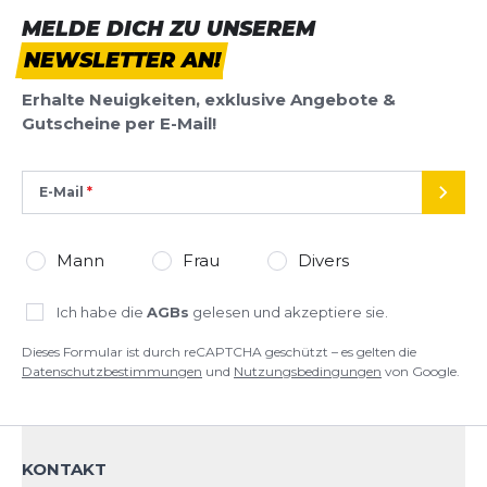
Läufe - auch auf Waldwegen gut einsetzbar.
MELDE DICH ZU UNSEREM
Anja
06.09.25
NEWSLETTER AN!
Erhalte Neuigkeiten, exklusive Angebote &
Toller Schuh
Gutscheine per E-Mail!
Bin von Ghost 14 auf 16 gewechselt und auch mit
diesem Schuh bestens zufrieden. Für meinen
etwas breiteren Fuß und den hohen Spann (
E-Mail
SEND
Fußrücken) ideal. Lieferung erfolgte schnell
Birgit
28.08.25
Mann
Frau
Divers
Alle Bewertungen anzeigen
Laufschuh
Ich habe die
AGBs
gelesen und akzeptiere sie.
Sehr bequemer UniversalLaufschuh! Im Wald und
SCHREIBE EINE BEWERTUNG
Dieses Formular ist durch reCAPTCHA geschützt – es gelten die
auf Asphalt sanft und geschmeidig unterwegs :-)
Datenschutzbestimmungen
und
Nutzungsbedingungen
von Google.
Isa
21.08.25
Ghost 16
Deine Bewertung:
Gutes Schuhwerk
Produktbewertung
KONTAKT
Gutes Preis-Leistungsverhältnis.