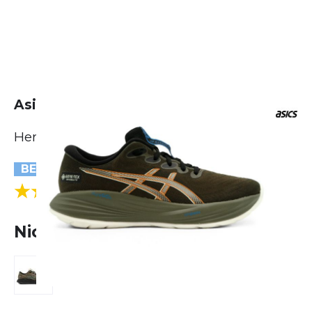
Asics Gel-Cumulus 27 GTX
Herren
BESTSELLER
(1 Bewertungen)
4.0
Nicht lieferbar