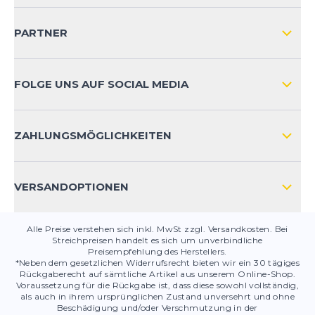
VERSAND & RETOURE NATIONAL
KUNDENKONTOVORTEILE
PARTNER
VERSAND & RETOURE INTERNATIONAL
ZAHLUNGSARTEN
FOLGE UNS AUF SOCIAL MEDIA
HÄUFIG GESTELLTE FRAGEN
KONTAKT
ZAHLUNGSMÖGLICHKEITEN
PRODUKTSICHERHEIT
VERSANDOPTIONEN
Alle Preise verstehen sich inkl. MwSt zzgl. Versandkosten. Bei
Streichpreisen handelt es sich um unverbindliche
Preisempfehlung des Herstellers.
*Neben dem gesetzlichen Widerrufsrecht bieten wir ein 30 tägiges
Rückgaberecht auf sämtliche Artikel aus unserem Online-Shop.
Voraussetzung für die Rückgabe ist, dass diese sowohl vollständig,
als auch in ihrem ursprünglichen Zustand unversehrt und ohne
Beschädigung und/oder Verschmutzung in der