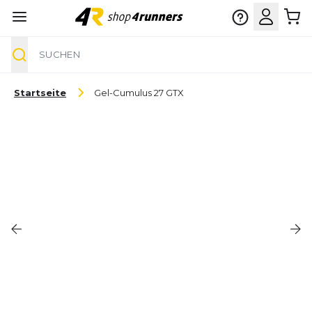
Suche
Zum Inhalt springen
Startseite
Gel-Cumulus 27 GTX