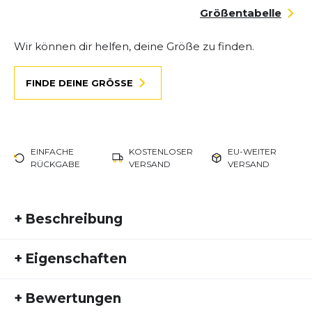
Größentabelle
Wir können dir helfen, deine Größe zu finden.
FINDE DEINE GRÖSSE
EINFACHE
KOSTENLOSER
EU-WEITER
RÜCKGABE
VERSAND
VERSAND
+
Beschreibung
Gel-Cumulus 27 GTX
ist dein perfekter Begleiter
+
Eigenschaften
für jedes Laufabenteuer. Genieße optimalen
Komfort, hohe Dämpfung und zuverlässigen Halt –
Artikelnummer:
ASI25HW10008
egal ob auf Asphalt oder Trail. Mit innovativer
+
Bewertungen
Fremdartikelnummer:
1011C048-200
Technologie von ASICS bietet dieser Schuh eine