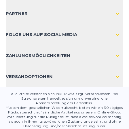
VERSAND & RETOURE NATIONAL
KUNDENKONTOVORTEILE
PARTNER
VERSAND & RETOURE INTERNATIONAL
ZAHLUNGSARTEN
FOLGE UNS AUF SOCIAL MEDIA
HÄUFIG GESTELLTE FRAGEN
KONTAKT
ZAHLUNGSMÖGLICHKEITEN
PRODUKTSICHERHEIT
VERSANDOPTIONEN
Alle Preise verstehen sich inkl. MwSt zzgl. Versandkosten. Bei
Streichpreisen handelt es sich um unverbindliche
Preisempfehlung des Herstellers.
*Neben dem gesetzlichen Widerrufsrecht bieten wir ein 30 tägiges
Rückgaberecht auf sämtliche Artikel aus unserem Online-Shop.
Voraussetzung für die Rückgabe ist, dass diese sowohl vollständig,
als auch in ihrem ursprünglichen Zustand unversehrt und ohne
Beschädigung und/oder Verschmutzung in der