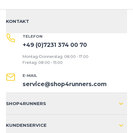
*
Pflichtfelder
BEWERTUNG HINZUFÜGEN
KONTAKT
Dieses Formular ist durch reCAPTCHA geschützt – es gelten die
TELEFON
Datenschutzbestimmungen
und
Nutzungsbedingungen
von
+49 (0)7231 374 00 70
Google.
Montag-Donnerstag: 08:00 - 17:00
Freitag: 08:00 - 15:00
E-MAIL
service@shop4runners.com
SHOP4RUNNERS
ÜBER UNS
KUNDENSERVICE
IMPRESSUM