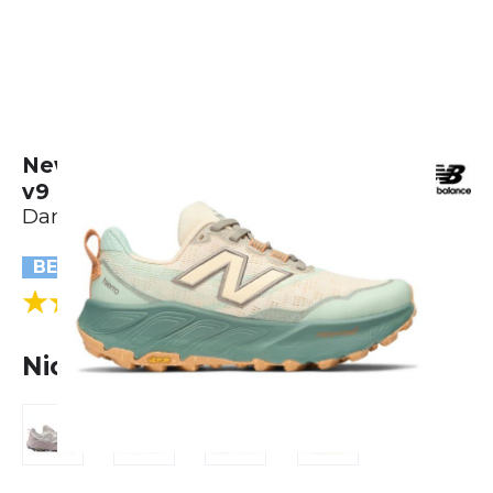
New Balance Fresh Foam Hierro
v9
Damen
BESTSELLER
(2 Bewertungen)
5.0
Nicht lieferbar