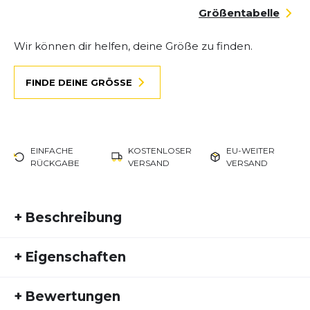
Größentabelle
Wir können dir helfen, deine Größe zu finden.
FINDE DEINE GRÖSSE
EINFACHE
KOSTENLOSER
EU-WEITER
RÜCKGABE
VERSAND
VERSAND
+
Beschreibung
Mit dem New Balance Fresh Foam X Hierro v9 bist
+
Eigenschaften
du bestens gerüstet, um anspruchsvolle Trails zu
meistern. Dieser vielseitige Trailschuh kombiniert
Artikelnummer:
NB25FS20024
maximalen Komfort mit beeindruckender Traktion
+
Bewertungen
Fremdartikelnummer:
WTHIERO9-B
und Stabilität, sodass du mit Selbstbewusstsein