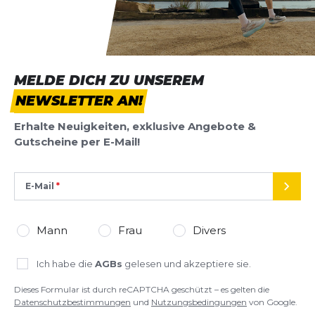
Jutta
11.05.25
Mesh-Synthetik-Obermaterial machen den Hierro
v9 zu einem komfortablen und robusten Begleiter.
Mit einem
4 mm Drop
unterstützt er ein
SCHREIBE EINE BEWERTUNG
natürliches Laufgefühl – ideal für technische Trails
und lange Distanzen.
MELDE DICH ZU UNSEREM
Fresh Foam Hierro v9
Entdecke die Trails mit dem Fresh Foam X Hierro
NEWSLETTER AN!
Deine Bewertung:
v9 und erlebe, wie Komfort, Schutz und
Produktbewertung
Erhalte Neuigkeiten, exklusive Angebote &
Performance perfekt kombiniert werden.
Gutscheine per E-Mail!
Vorname
Vorname
E-Mail
SEND
Überschrift
Überschrift
Mann
Frau
Divers
Rezension
Rezension
Ich habe die
AGBs
gelesen und akzeptiere sie.
Dieses Formular ist durch reCAPTCHA geschützt – es gelten die
Datenschutzbestimmungen
und
Nutzungsbedingungen
von Google.