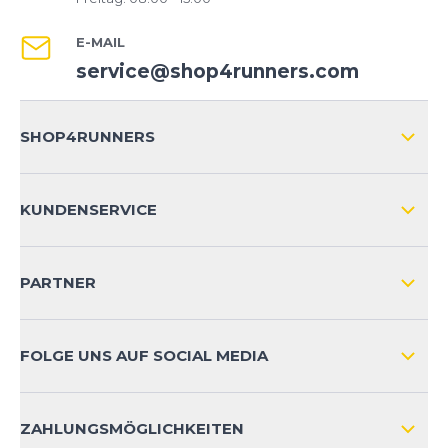
E-MAIL
service@shop4runners.com
SHOP4RUNNERS
ÜBER UNS
KUNDENSERVICE
IMPRESSUM
VERSAND & RETOURE NATIONAL
KUNDENKONTOVORTEILE
PARTNER
VERSAND & RETOURE INTERNATIONAL
ZAHLUNGSARTEN
FOLGE UNS AUF SOCIAL MEDIA
HÄUFIG GESTELLTE FRAGEN
KONTAKT
ZAHLUNGSMÖGLICHKEITEN