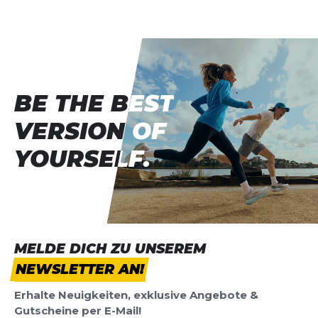
Vorname
Vorname
Überschrift
Überschrift
BE THE BEST
BE THE BEST
Rezension
Rezension
VERSION OF
VERSION OF
YOURSELF.
YOURSELF.
*
Pflichtfelder
BEWERTUNG HINZUFÜGEN
MELDE DICH ZU UNSEREM
NEWSLETTER AN!
Dieses Formular ist durch reCAPTCHA geschützt – es gelten die
Datenschutzbestimmungen
und
Nutzungsbedingungen
von
Erhalte Neuigkeiten, exklusive Angebote &
Google.
Gutscheine per E-Mail!