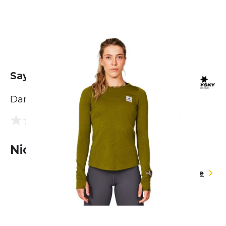
Saysky Flow Long Sleeve
Damen
(0 Bewertungen)
0.0
Nicht lieferbar
Größentabelle