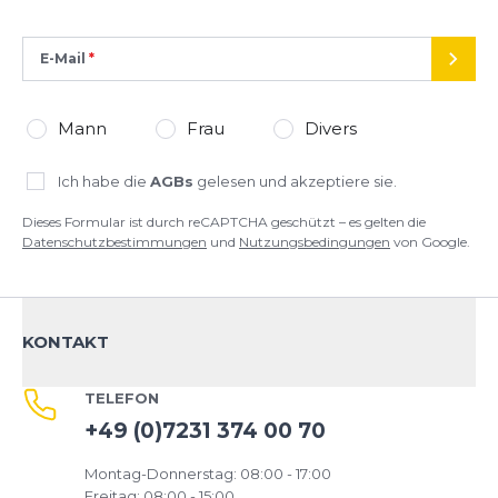
E-Mail
SEND
Mann
Frau
Divers
Ich habe die
AGBs
gelesen und akzeptiere sie.
Dieses Formular ist durch reCAPTCHA geschützt – es gelten die
Datenschutzbestimmungen
und
Nutzungsbedingungen
von Google.
KONTAKT
TELEFON
+49 (0)7231 374 00 70
Montag-Donnerstag: 08:00 - 17:00
Freitag: 08:00 - 15:00