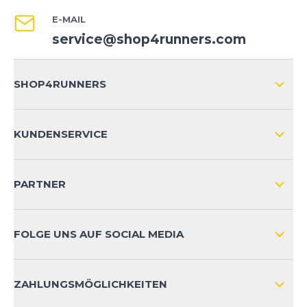
E-MAIL
service@shop4runners.com
SHOP4RUNNERS
ÜBER UNS
KUNDENSERVICE
IMPRESSUM
VERSAND & RETOURE NATIONAL
KUNDENKONTOVORTEILE
PARTNER
VERSAND & RETOURE INTERNATIONAL
ZAHLUNGSARTEN
FOLGE UNS AUF SOCIAL MEDIA
HÄUFIG GESTELLTE FRAGEN
KONTAKT
ZAHLUNGSMÖGLICHKEITEN