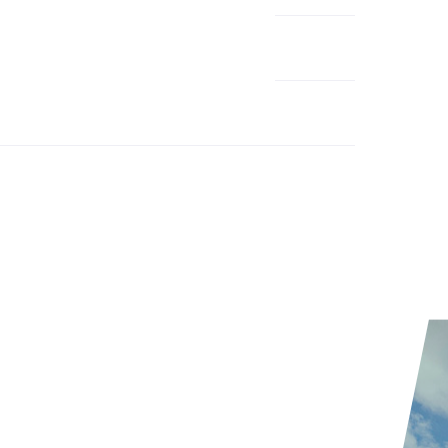
emdartikelnummer:
17W-6605
schlecht:
Damen
huhart:
Neutral
namik:
viel
ngers V Train unglaublich viel Spaß. Guter
ite:
normal
elbarer Flexibilität. ich mag das total!!
tergrund:
Straße
Neonpink...)
u knapp und geht deshalb gerne mal auf.
Riemens zu verlängern. Dann wärs kein
chaft echt eng und sperrig und bei mir hat
 hohen) gedrückt, das gab sich aber nach