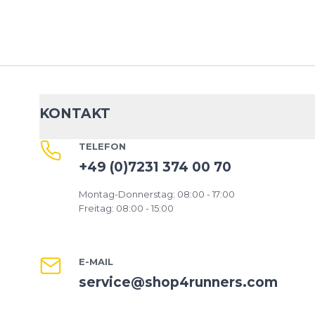
*
Pflichtfelder
BEWERTUNG HINZUFÜGEN
Dieses Formular ist durch reCAPTCHA geschützt – es gelten die
Date
Google.
KONTAKT
TELEFON
+49 (0)7231 374 00 70
Montag-Donnerstag: 08:00 - 17:00
Freitag: 08:00 - 15:00
E-MAIL
service@shop4runners.com