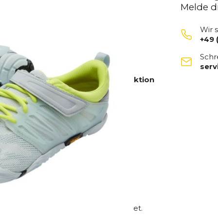
Melde d
Wir 
+49 
Schr
ser
itness, Functional Workouts und
Barfußgefühl
mit
Stabilität und Funktion
ruktur
lichen Bewegungen
em
V-Train
bist du bestens ausgestattet.