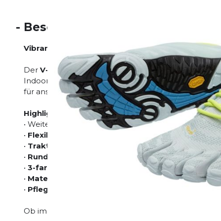
-
Beschreibung
Vibram FiveFingers V-Train
Der
V-Train
ist dein perfekter Trainingspartner für F
Indoor-/Outdoor-Training. Er vereint das
natürliche 
für anspruchsvolle Bewegungsabläufe.
Highlights:
• Weiterentwicklung des beliebten KMD Sport LS
•
Flexibilität eines Barfußschuhs
mit etwas mehr St
•
Traktionszonen im Fußbett
– ideal für Seilklettern
•
Rundes Rippenmuster
für sicheren Halt bei seit
•
3-farbige 4 mm Gummisohle
– robust & griffig
•
Material:
Polyester, Spandex & TPU-Verstärkungen
•
Pflege:
Kaltwäsche,
nicht trocknergeeignet
Ob im Gym oder bei funktionellem Training – mit d