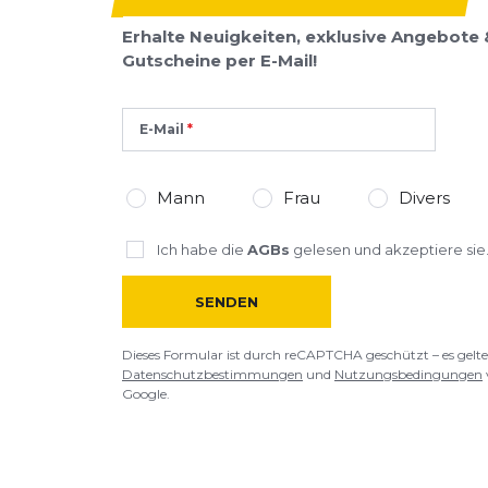
Bettina
22.06.24
Erhalte Neuigkeiten, exklusive Angebote 
Gutscheine per E-Mail!
SCHREIBE EINE BEWERTUNG
E-Mail
Deine Bewert
FiveFingers V-Train
Produktbew
Mann
Frau
Divers
Vorname
Vorname
Ich habe die
AGBs
gelesen und akzeptiere sie
SENDEN
Überschrift
Überschrift
Dieses Formular ist durch reCAPTCHA geschützt – es gelte
Rezension
Datenschutzbestimmungen
und
Nutzungsbedingungen
Rezension
Google.