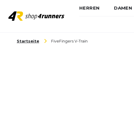
HERREN
DAMEN
Zum Inhalt springen
Startseite
FiveFingers V-Train