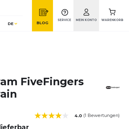
SERVICE
MEIN KONTO
WARENKORB
Sprache
BLOG
DE
ram FiveFingers
rain
(1 Bewertungen)
4.0
lieferbar