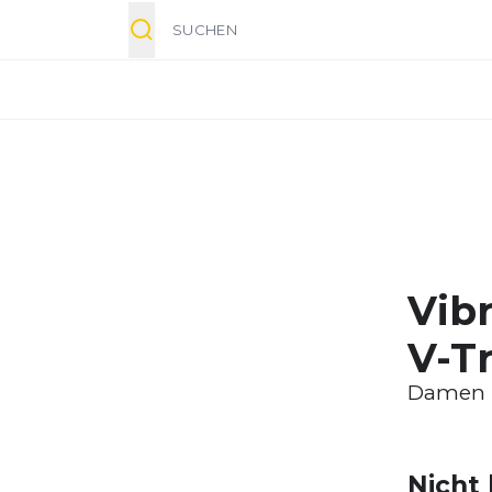
Suche
Vib
V-T
Damen
Nicht 