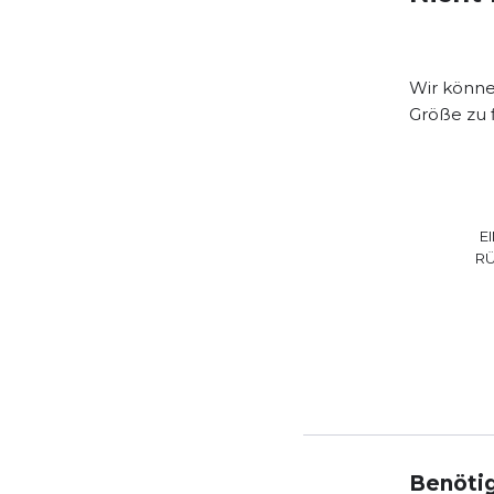
Wir können
Größe zu 
E
R
Benötig