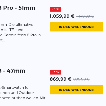
8 Pro - 51mm
- 8 %
1.059,99 €
1.149,99 €
 mm: Die ultimative
IN DEN WARENKORB
 mit LTE- und
e Garmin fenix 8 Pro in
...
8 - 47mm
- 3 %
869,99 €
899,99 €
t-Smartwatch für
IN DEN WARENKORB
*innen und Outdoor-
renzen pushen wollen. Mit