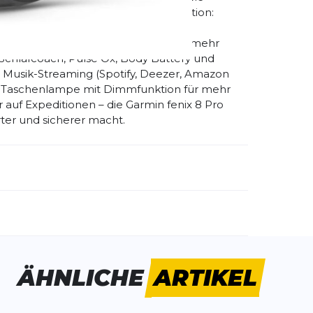
aft Umfangreiche Karten und Navigation:
, SatIQ Technologie Multisport- und
itouren, MTB Dynamics, Surf-App und mehr
Schlafcoach, Pulse Ox, Body Battery und
, Musik-Streaming (Spotify, Deezer, Amazon
D-Taschenlampe mit Dimmfunktion für mehr
r auf Expeditionen – die Garmin fenix 8 Pro
arter und sicherer macht.
emdartikelnummer:
010-03198-01
schlecht:
Unisex
ÄHNLICHE
ARTIKEL