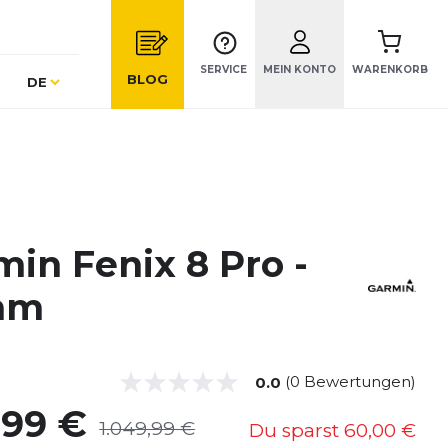
SERVICE
MEIN KONTO
WARENKORB
Sprache
BLOG
DE
min Fenix 8 Pro -
mm
(0 Bewertungen)
0.0
,99 €
1.049,99 €
Du sparst
60,00 €