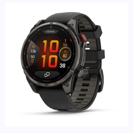
Deine Bewert
Fenix 8 Pro - 47mm
Produktbew
Vorname
Vorname
Überschrift
Überschrift
Rezension
Rezension
*
Pflichtfelder
BEWERTUNG HINZUFÜGEN