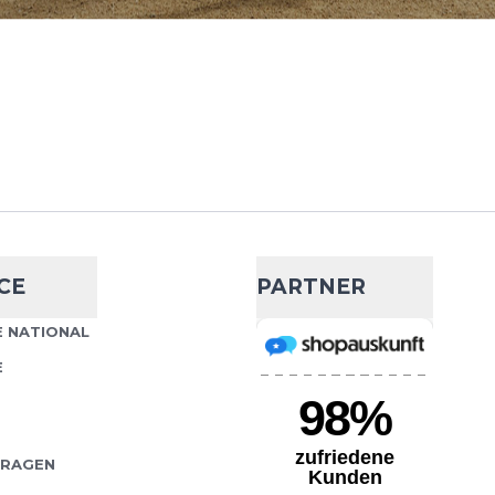
8 - 43mm
- 4 %
859,99 €
899,99 €
t-Smartwatch für
IN DEN WARENKORB
*innen und Outdoor-
renzen pushen wollen. Mit
CE
PARTNER
8 - 51mm
- 10 %
 NATIONAL
899,99 €
999,99 €
E
t-Smartwatch für
IN DEN WARENKORB
*innen und Outdoor-
renzen pushen wollen. Mit
FRAGEN