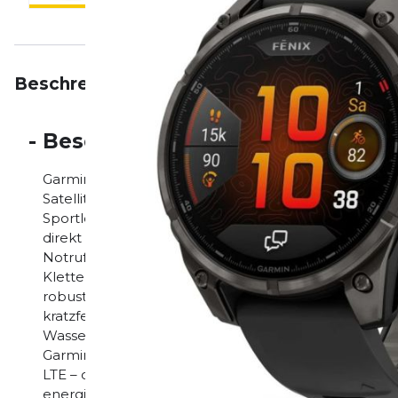
Beschreibung
Eigenschaften
Bewertungen
-
Beschreibung
Garmin fenix 8 Pro – 47 mm: Die ultimative Multispo
Satellitenverbindung Die Garmin fenix 8 Pro setzt n
Sportlerinnen und Outdoor-Enthusiasten. Erstmals i
direkt in eine Smartwatch – für Satellitenkommunika
Notrufe, auch ohne Smartphone. Damit bleibst du je
Klettern, Tauchen oder auf abgelegenen Trails. Das 
robusten Titan-Lünette, wasserdichten Tasten und 
kratzfestem Sapphire Glass. Die Uhr erfüllt US-Militär
Wasserdichtigkeit und Temperaturbeständigkeit – ge
Garmin fenix 8 Pro: InReach-Technologie: Nachrichten
LTE – ohne Smartphone Bis zu 15 Tage Akkulaufzei
energieeffizientem LTE-M-Netzwerk Erweiterte Trai