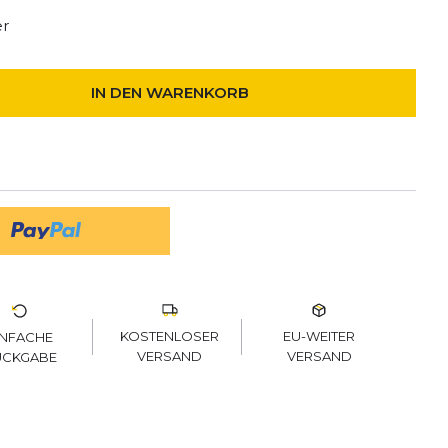
er
IN DEN WARENKORB
KOSTENLOSER
EU-WEITER
INFACHE
VERSAND
VERSAND
ÜCKGABE