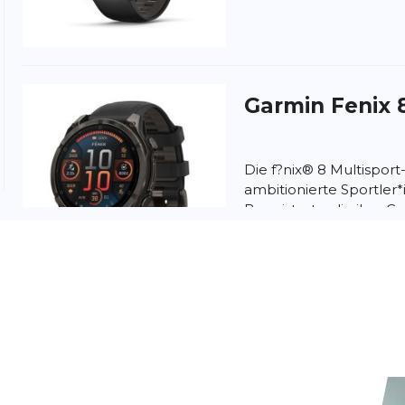
nschutzbestimmungen
und
Nutzungsbedingungen
von
Garmin
Fenix 
Die f?nix® 8 Multispor
ambitionierte Sportler
Begeisterte, die ihre G
erweiterten Krafttr...
Garmin
Fenix 