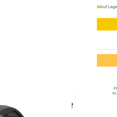
Auf Lag
E
R