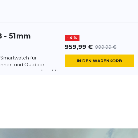
8 - 51mm
- 4 %
959,99 €
999,99 €
t-Smartwatch für
IN DEN WARENKORB
*innen und Outdoor-
renzen pushen wollen. Mit
8 - 47mm
- 11 %
799,99 €
899,99 €