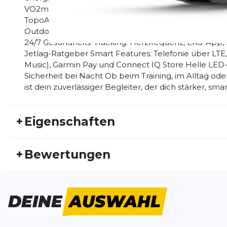
VO2max, Hill Score, PacePro und Trainingsbereitsch
TopoActive, Golfplätze, Skipisten, RoundTrip Routing
Outdoor-Features: Tauchen bis 40 m, Triathlon, Sk
24/7 Gesundheits-Tracking: Herzfrequenz, EKG-App, 
Jetlag-Ratgeber Smart Features: Telefonie über LTE
Music), Garmin Pay und Connect IQ Store Helle LE
Sicherheit bei Nacht Ob beim Training, im Alltag ode
ist dein zuverlässiger Begleiter, der dich stärker, sm
+
Eigenschaften
Artikelnummer:
GARMIN25HW30011
Fr
+
Bewertungen
Aktivitätstyp:
Laufen
Triathlon
Ge
Bisher hat noch niemand dieses Produkt bewertet.
DEINE
AUSWAHL
SCHREIBE EINE BEWERTUNG