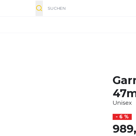
Suche
Gar
47
Unisex
- 6 %
989