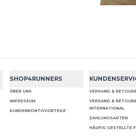
Garmin
Fenix 
Die f?nix® 8 Multispor
ambitionierte Sportler
Begeisterte, die ihre G
erweiterten Krafttr...
SHOP4RUNNERS
KUNDENSERVI
Garmin
Fenix 
ÜBER UNS
VERSAND & RETOURE
IMPRESSUM
VERSAND & RETOUR
Die f?nix® 8 Multispor
INTERNATIONAL
KUNDENKONTOVORTEILE
ambitionierte Sportler
ZAHLUNGSARTEN
Begeisterte, die ihre G
HÄUFIG GESTELLTE 
erweiterten Krafttr...