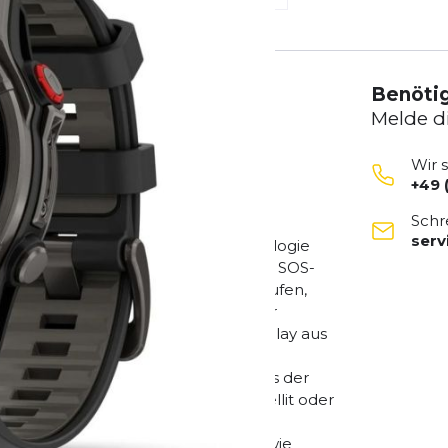
Benötig
Melde d
Wir 
+49 
rt-Smartwatch mit LTE- und
Schr
eue Maßstäbe für ambitionierte
ser
ntegriert Garmin die inReach-Technologie
tion, LTE-Verbindung und interaktive SOS-
derzeit erreichbar, egal ob beim Laufen,
exklusive Design überzeugt mit einer
einem hellen 1,4" AMOLED-Touchdisplay aus
standards für Stoßfestigkeit,
baut für jedes Abenteuer. Highlights der
, LiveTrack und SOS-Notruf via Satellit oder
t im Smartwatch-Modus dank
nings- und Performancefunktionen wie