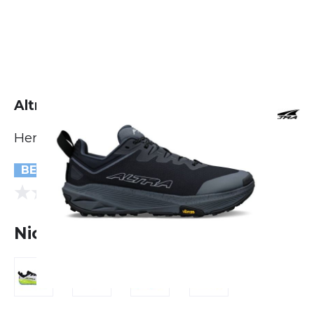
Altra Experience Wild 3+
Herren
BESTSELLER
(0 Bewertungen)
0.0
Nicht lieferbar