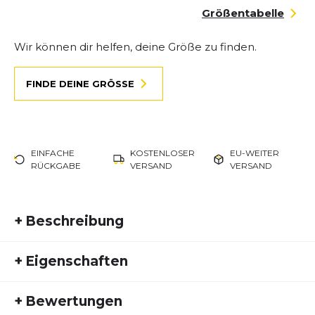
Größentabelle
Wir können dir helfen, deine Größe zu finden.
FINDE DEINE GRÖSSE
EINFACHE
KOSTENLOSER
EU-WEITER
RÜCKGABE
VERSAND
VERSAND
+
Beschreibung
Altra Experience Wild 3+ – Dynamischer
+
Eigenschaften
Trailkomfort mit natürlichem Abrollverhalten
Artikelnummer:
ALT26FS10014
Der
Altra Experience Wild 3+
ist ein vielseitiger
+
Bewertungen
Fremdartikelnummer:
AL0A85V0001
Trailschuh für Läuferinnen und Läufer, die auf