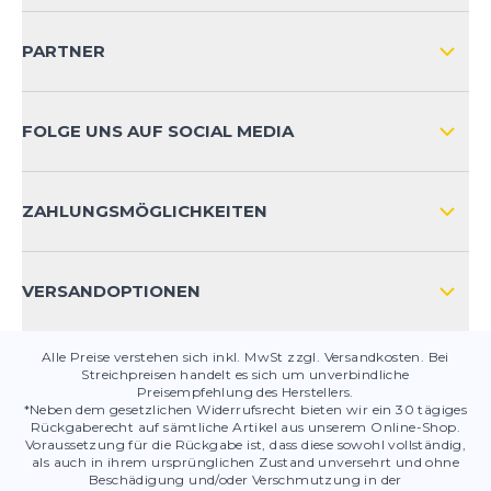
VERSAND & RETOURE NATIONAL
KUNDENKONTOVORTEILE
PARTNER
VERSAND & RETOURE INTERNATIONAL
ZAHLUNGSARTEN
FOLGE UNS AUF SOCIAL MEDIA
HÄUFIG GESTELLTE FRAGEN
KONTAKT
ZAHLUNGSMÖGLICHKEITEN
PRODUKTSICHERHEIT
VERSANDOPTIONEN
Alle Preise verstehen sich inkl. MwSt zzgl. Versandkosten. Bei
Streichpreisen handelt es sich um unverbindliche
Preisempfehlung des Herstellers.
*Neben dem gesetzlichen Widerrufsrecht bieten wir ein 30 tägiges
Rückgaberecht auf sämtliche Artikel aus unserem Online-Shop.
Voraussetzung für die Rückgabe ist, dass diese sowohl vollständig,
als auch in ihrem ursprünglichen Zustand unversehrt und ohne
Beschädigung und/oder Verschmutzung in der