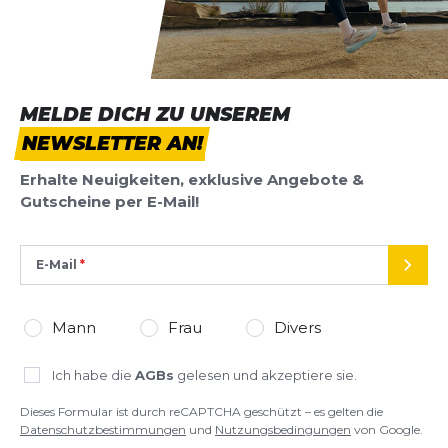
Highlights:
*
Pflichtfelder
Geringer Drop für flüssiges Abrollverhalten
FootShape™ Zehenbox für natürliche Stabilität
Ausgewogene Dämpfung mit guter Dynamik
BEWERTUNG HINZUFÜGEN
MELDE DICH ZU UNSEREM
Griffige Außensohle für vielseitige Trails
Atmungsaktives, schützendes Obermaterial
NEWSLETTER AN!
Dieses Formular ist durch reCAPTCHA geschützt – es gelten die
Ideal für Trail-Einsteiger und gemischte
Datenschutzbestimmungen
und
Nutzungsbedingungen
von
Erhalte Neuigkeiten, exklusive Angebote &
Untergründe
Google.
Gutscheine per E-Mail!
Vielseitig einsetzbarer Trailschuh
Fazit:
E-Mail
Der Altra Experience Wild 3+ kombiniert
SEND
natürlichen Komfort mit moderner Trail-Dynamik
und ist perfekt für abwechslungsreiche Offroad-
Mann
Frau
Divers
Abenteuer.
Ich habe die
AGBs
gelesen und akzeptiere sie.
Dieses Formular ist durch reCAPTCHA geschützt – es gelten die
Datenschutzbestimmungen
und
Nutzungsbedingungen
von Google.