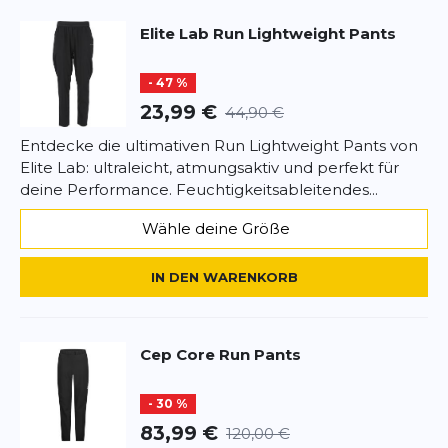
Elite Lab
Run Lightweight Pants
Rezension
Rezension
- 47 %
23,99 €
44,90 €
Entdecke die ultimativen Run Lightweight Pants von
Elite Lab: ultraleicht, atmungsaktiv und perfekt für
*
Pflichtfelder
deine Performance. Feuchtigkeitsableitendes...
BEWERTUNG HINZUFÜGEN
Wähle deine Größe
Dieses Formular ist durch reCAPTCHA geschützt – es gelten die
IN DEN WARENKORB
Datenschutzbestimmungen
und
Nutzungsbedingungen
von
Google.
Cep
Core Run Pants
- 30 %
83,99 €
120,00 €