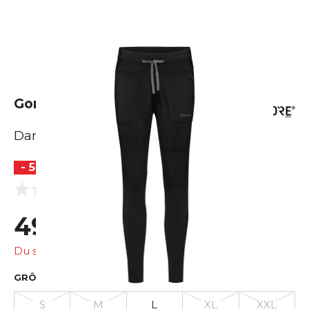
Gore Everyday Track Pants
Damen
- 50 %
(0 Bewertungen)
0.0
49,99 €
99,95 €
Du sparst
49,96 €
GRÖSSE AUSWÄHLEN
S
M
L
XL
XXL