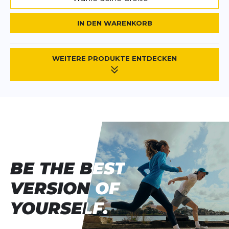
IN DEN WARENKORB
WEITERE PRODUKTE ENTDECKEN
BE THE BEST
BE THE BEST
VERSION OF
VERSION OF
YOURSELF.
YOURSELF.