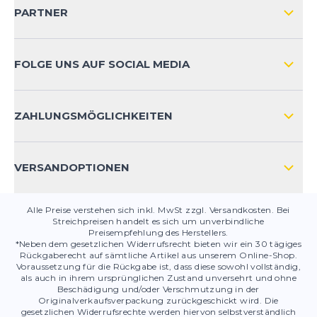
VERSAND & RETOURE NATIONAL
KUNDENKONTOVORTEILE
PARTNER
VERSAND & RETOURE INTERNATIONAL
ZAHLUNGSARTEN
FOLGE UNS AUF SOCIAL MEDIA
HÄUFIG GESTELLTE FRAGEN
KONTAKT
ZAHLUNGSMÖGLICHKEITEN
PRODUKTSICHERHEIT
VERSANDOPTIONEN
Alle Preise verstehen sich inkl. MwSt zzgl. Versandkosten. Bei
Streichpreisen handelt es sich um unverbindliche
Preisempfehlung des Herstellers.
*Neben dem gesetzlichen Widerrufsrecht bieten wir ein 30 tägiges
Rückgaberecht auf sämtliche Artikel aus unserem Online-Shop.
Voraussetzung für die Rückgabe ist, dass diese sowohl vollständig,
als auch in ihrem ursprünglichen Zustand unversehrt und ohne
Beschädigung und/oder Verschmutzung in der
Originalverkaufsverpackung zurückgeschickt wird. Die
gesetzlichen Widerrufsrechte werden hiervon selbstverständlich