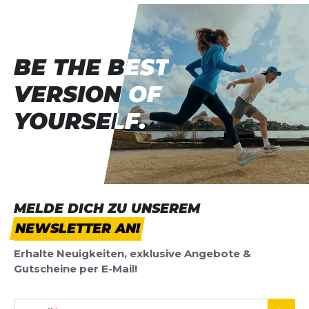
Vorname
Vorname
Überschrift
Überschrift
BE THE BEST
BE THE BEST
VERSION OF
VERSION OF
Rezension
Rezension
YOURSELF.
YOURSELF.
*
Pflichtfelder
MELDE DICH ZU UNSEREM
BEWERTUNG HINZUFÜGEN
NEWSLETTER AN!
Dieses Formular ist durch reCAPTCHA geschützt – es gelten die
Erhalte Neuigkeiten, exklusive Angebote &
Datenschutzbestimmungen
und
Nutzungsbedingungen
von
Gutscheine per E-Mail!
Google.