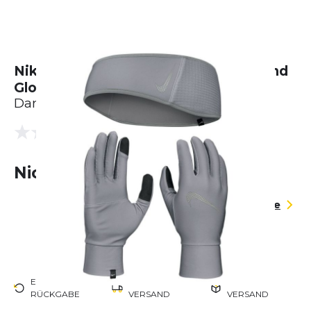
Nike Essentials Running Headband And
Glove Set
Damen
(0 Bewertungen)
0.0
Nicht lieferbar
Größentabelle
EINFACHE
KOSTENLOSER
EU-WEITER
RÜCKGABE
VERSAND
VERSAND