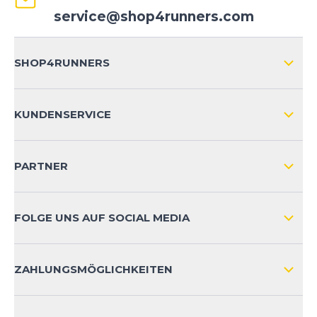
service@shop4runners.com
SHOP4RUNNERS
ÜBER UNS
KUNDENSERVICE
IMPRESSUM
VERSAND & RETOURE NATIONAL
KUNDENKONTOVORTEILE
PARTNER
VERSAND & RETOURE INTERNATIONAL
ZAHLUNGSARTEN
FOLGE UNS AUF SOCIAL MEDIA
HÄUFIG GESTELLTE FRAGEN
KONTAKT
ZAHLUNGSMÖGLICHKEITEN
PRODUKTSICHERHEIT