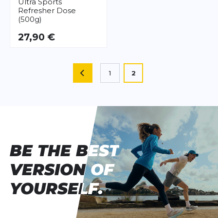
Ultra Sports
Refresher Dose
(500g)
27,90 €
Seite
Sie lesen gerade die Sei
1
2
SEITE
Seite
BE THE BEST
BE THE BEST
VERSION OF
VERSION OF
YOURSELF.
YOURSELF.