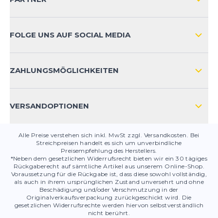
VERSAND & RETOURE INTERNATIONAL
ZAHLUNGSARTEN
FOLGE UNS AUF SOCIAL MEDIA
HÄUFIG GESTELLTE FRAGEN
KONTAKT
ZAHLUNGSMÖGLICHKEITEN
PRODUKTSICHERHEIT
VERSANDOPTIONEN
Alle Preise verstehen sich inkl. MwSt zzgl. Versandkosten. Bei
Streichpreisen handelt es sich um unverbindliche
Preisempfehlung des Herstellers.
*Neben dem gesetzlichen Widerrufsrecht bieten wir ein 30 tägiges
Rückgaberecht auf sämtliche Artikel aus unserem Online-Shop.
Voraussetzung für die Rückgabe ist, dass diese sowohl vollständig,
als auch in ihrem ursprünglichen Zustand unversehrt und ohne
Beschädigung und/oder Verschmutzung in der
Originalverkaufsverpackung zurückgeschickt wird. Die
gesetzlichen Widerrufsrechte werden hiervon selbstverständlich
nicht berührt.