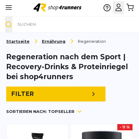
Suche
Zum Inhalt springen
Startseite
Ernährung
Regeneration
Regeneration nach dem Sport |
Recovery-Drinks & Proteinriegel
bei shop4runners
FILTER
SORTIEREN NACH:
TOPSELLER
- 11 %