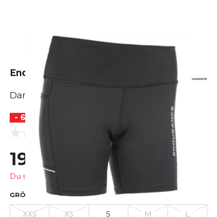
Endurance Energy Short Tights
Damen
- 60 %
(0 Bewertungen)
0.0
19,99 €
49,90 €
Du sparst
29,91 €
GRÖSSE AUSWÄHLEN
XXS
XS
S
M
L