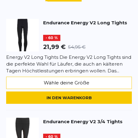
Überschrift
Überschrift
Endurance
Energy V2 Long Tights
Rezension
Rezension
- 60 %
21,99 €
54,95 €
Energy V2 Long Tights Die Energy V2 Long Tights sind
die perfekte Wahl für Läufer, die auch an kälteren
*
Pflichtfelder
Tagen Höchstleistungen erbringen wollen. Das...
BEWERTUNG HINZUFÜGEN
Wähle deine Größe
Dieses Formular ist durch reCAPTCHA geschützt – es gelten die
IN DEN WARENKORB
Datenschutzbestimmungen
und
Nutzungsbedingungen
von
Google.
Endurance
Energy V2 3/4 Tights
- 60 %