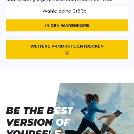
Wähle deine Größe
IN DEN WARENKORB
WEITERE PRODUKTE ENTDECKEN
BE THE BEST
BE THE BEST
VERSION OF
VERSION OF
YOURSELF.
YOURSELF.