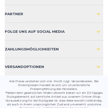
IMPRESSUM
VERSAND & RETOURE NATIONAL
KUNDENKONTOVORTEILE
PARTNER
VERSAND & RETOURE INTERNATIONAL
ZAHLUNGSARTEN
FOLGE UNS AUF SOCIAL MEDIA
HÄUFIG GESTELLTE FRAGEN
KONTAKT
ZAHLUNGSMÖGLICHKEITEN
PRODUKTSICHERHEIT
VERSANDOPTIONEN
Alle Preise verstehen sich inkl. MwSt zzgl. Versandkosten. Bei
Streichpreisen handelt es sich um unverbindliche
Preisempfehlung des Herstellers.
*Neben dem gesetzlichen Widerrufsrecht bieten wir ein 30 tägiges
Rückgaberecht auf sämtliche Artikel aus unserem Online-Shop.
Voraussetzung für die Rückgabe ist, dass diese sowohl vollständig,
als auch in ihrem ursprünglichen Zustand unversehrt und ohne