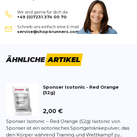
Die enthaltenen
Elektrolyte
(Natrium, Kalium,
SCHREIBE EINE BEWERTUNG
Magnesium, Calcium, Chlorid) ersetzen die durch
Wir sind gerne für dich da
Schweiß verlorenen Mineralstoffe und
+49 (0)7231 374 00 70
unterstützen die normale Muskelfunktion.
Isotonic - Pfirsich (1000g)
Schreib uns einfach eine E-mail
Der erfrischende
Pfirsich-Geschmack
sorgt für
Deine Bewertung:
service@shop4runners.com
angenehmen Trinkgenuss, auch bei intensiven
Produktbewertung
Belastungen.
Das Pulver ist leicht löslich und wird zu einem
Vorname
Vorname
isotonischen Getränk
angerührt, das eine schnelle
ÄHNLICHE
ARTIKEL
Flüssigkeitsaufnahme ermöglicht.
Geeignet für Ausdauersportarten wie Laufen,
Überschrift
Überschrift
Radfahren oder Teamsport.
Laktosefrei und frei von Konservierungsstoffen
.
Sponser
Isotonic - Red Orange
Rezension
(52g)
Rezension
Zutaten:
Maltodextrin
Saccharose
2,00 €
Glukose
Sponser Isotonic – Red Orange (52g) Isotonic von
Säuerungsmittel (Citronensäure)
Sponser ist ein isotonisches Sportgetränkepulver, das
*
Pflichtfelder
Mineralstoffe (Natriumchlorid, Kaliumcitrat,
den Körper während Training und Wettkampf zu...
Magnesiumcarbonat, Calciumcarbonat)