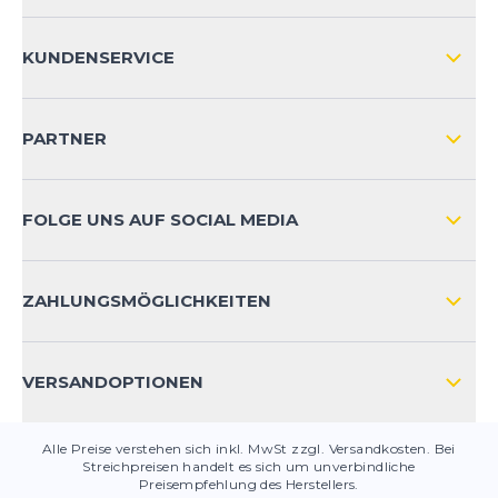
ÜBER UNS
KUNDENSERVICE
IMPRESSUM
VERSAND & RETOURE NATIONAL
KUNDENKONTOVORTEILE
PARTNER
VERSAND & RETOURE INTERNATIONAL
ZAHLUNGSARTEN
FOLGE UNS AUF SOCIAL MEDIA
HÄUFIG GESTELLTE FRAGEN
KONTAKT
ZAHLUNGSMÖGLICHKEITEN
PRODUKTSICHERHEIT
VERSANDOPTIONEN
Alle Preise verstehen sich inkl. MwSt zzgl. Versandkosten. Bei
Streichpreisen handelt es sich um unverbindliche
Preisempfehlung des Herstellers.