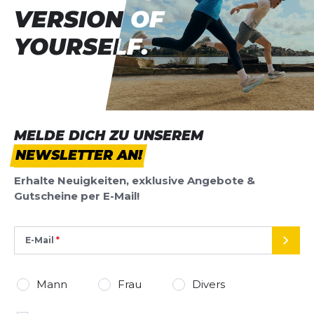
VERSION OF
VERSION OF
YOURSELF.
YOURSELF.
MELDE DICH ZU UNSEREM
NEWSLETTER AN!
Erhalte Neuigkeiten, exklusive Angebote &
Gutscheine per E-Mail!
E-Mail
SEND
Mann
Frau
Divers