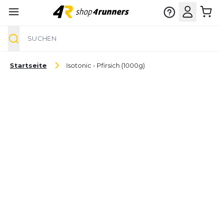
Suche
Zum Inhalt springen
Startseite
Isotonic - Pfirsich (1000g)