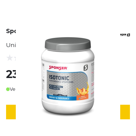
Sponser Isotonic - Pfirsich (1000g)
Unisex
(0 Bewertungen)
0.0
23,00 €
Verfügbar in ca. 3-4 Werktagen
IN DEN WARENKORB