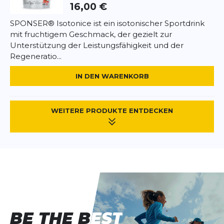
16,00 €
Allergenhinweise:
Keine kennzeichnungspflichtigen Allergene
SPONSER® Isotonice ist ein isotonischer Sportdrink
enthalten. Laktosefrei, glutenfrei.
mit fruchtigem Geschmack, der gezielt zur
Unterstützung der Leistungsfähigkeit und der
Regeneratio...
IN DEN WARENKORB
WEITERE PRODUKTE ENTDECKEN
BE THE BEST
BE THE BEST