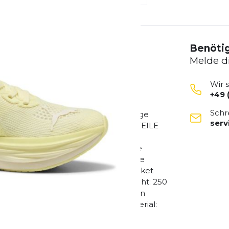
Benötig
Melde d
Wir 
+49 
echnologie und NITRO™ Foam
Schr
ainingsläufen. Dieser reaktionsfreudige
ser
n dynamischen Lauf. FEATURES + VORTEILE
 20 % aus recycelten Materialien
u stabilisieren und gleichzeitig die
innovative mit Stickstoff versetzte
sfähigkeit in einem federleichten Paket
Mesh Standhöhe: 39 mm/29 mm Gewicht: 250
utrale Pronation Materialinformation
til Laufsohle: 100% Gummi Obermaterial: