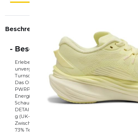
Beschreibung
Eigenschaften
Bewertungen
-
Beschreibung
Erlebe in dem Deviate NITRO™ 3 mit PWRPLATE T
unvergleichlichen Vorantrieb bei deinen täglichen Tr
Turnschuh bringt Speed in deinen Schritt für eine
Das Obermaterial der Schuhe besteht zu mindestens
PWRPLATE: Carbonfaserplatte, um die Zwischensohle z
Energieübertragung zu maximieren NITROFOAM™: Die 
Schaumstoff-Technologie bietet exzellente Reaktion
DETAILS Regular Fit Obermaterial aus Funktions-
g (UK-Größe 8) Sprengung: 10 mm Empfohlen für: ne
Zwischensohle: 100% Synthetik Innensohle: 100% Tex
73% Textil, 27% Synthetik