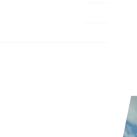
emdartikelnummer:
309708-21
schlecht:
Damen
huhart:
Neutral
namik:
viel
ite:
normal
tergrund:
Straße
ung:
ertung