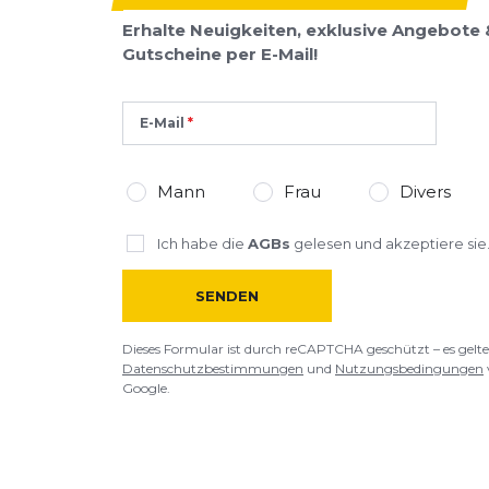
Erhalte Neuigkeiten, exklusive Angebote 
Rezension
Rezension
Gutscheine per E-Mail!
E-Mail
*
Pflichtfelder
Mann
Frau
Divers
BEWERTUNG HINZUFÜGEN
Ich habe die
AGBs
gelesen und akzeptiere sie
Dieses Formular ist durch reCAPTCHA geschützt – es gelten die
Date
SENDEN
Google.
Dieses Formular ist durch reCAPTCHA geschützt – es gelte
Datenschutzbestimmungen
und
Nutzungsbedingungen
Google.