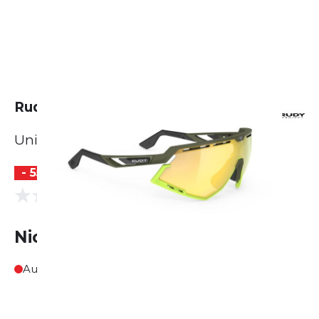
Rudy Project Defender
Unisex
- 55 %
(0 Bewertungen)
0.0
Nicht lieferbar
Ausverkauft