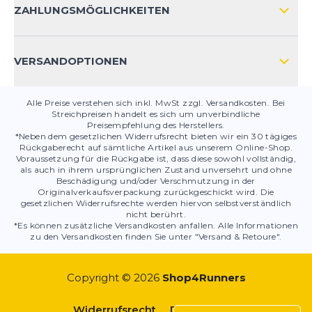
KONTAKT
ZAHLUNGSMÖGLICHKEITEN
PRODUKTSICHERHEIT
VERSANDOPTIONEN
Alle Preise verstehen sich inkl. MwSt zzgl. Versandkosten. Bei
Streichpreisen handelt es sich um unverbindliche
Preisempfehlung des Herstellers.
*Neben dem gesetzlichen Widerrufsrecht bieten wir ein 30 tägiges
Rückgaberecht auf sämtliche Artikel aus unserem Online-Shop.
Voraussetzung für die Rückgabe ist, dass diese sowohl vollständig,
als auch in ihrem ursprünglichen Zustand unversehrt und ohne
Beschädigung und/oder Verschmutzung in der
Originalverkaufsverpackung zurückgeschickt wird. Die
gesetzlichen Widerrufsrechte werden hiervon selbstverständlich
nicht berührt.
*Es können zusätzliche Versandkosten anfallen. Alle Informationen
zu den Versandkosten finden Sie unter "Versand & Retoure".
Copyright © 2026
Shop4Runners
Widerrufsrecht
Datenschutz