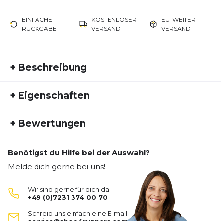
EINFACHE
KOSTENLOSER
EU-WEITER
RÜCKGABE
VERSAND
VERSAND
+
Beschreibung
Inspiriert von mehr als 30 Jahren Rudy Project-
+
Eigenschaften
Tradition verbindet die Defender eine angeborene
Rennsport-Einstellung mit der fortschrittlichsten
Artikelnummer:
RPJ24FS30008
Brillen-Technologie, um Athleten und
+
Bewertungen
Fremdartikelnummer:
SP520513-0000
Hobbysportlern unvergleichlichen Komfort zu
Aktivitätstyp:
bieten. Verstellbare Nasenpads und Bügelenden,
Fitness
Laufen
ein extrem tiefes Sichtfeld, schützende weiche
Benötigst du Hilfe bei der Auswahl?
Geschlecht:
Unisex
Bisher hat noch niemand dieses Produkt bewertet.
Bumber und ein außergewöhnliches Power Flow-
Melde dich gerne bei uns!
Belüftungssystem machen die Defender äußerst
SCHREIBE EINE BEWERTUNG
komfortabel und sicher.
Wir sind gerne für dich da
+49 (0)7231 374 00 70
Defender
Schreib uns einfach eine E-mail
Deine Bewertung: