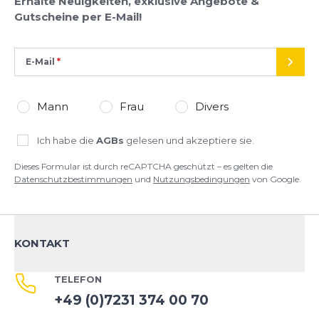
Erhalte Neuigkeiten, exklusive Angebote &
Google.
Gutscheine per E-Mail!
E-Mail
SEND
Mann
Frau
Divers
Ich habe die
AGBs
gelesen und akzeptiere sie.
Dieses Formular ist durch reCAPTCHA geschützt – es gelten die
Datenschutzbestimmungen
und
Nutzungsbedingungen
von Google.
KONTAKT
TELEFON
+49 (0)7231 374 00 70