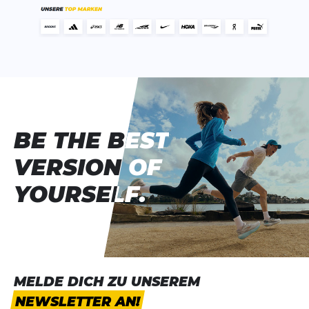
BE THE BEST
BE THE BEST
VERSION OF
VERSION OF
YOURSELF.
YOURSELF.
MELDE DICH ZU UNSEREM
NEWSLETTER AN!