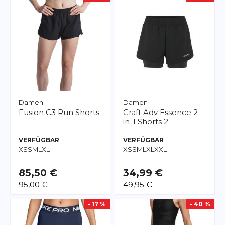
Damen
Damen
Fusion
C3 Run Shorts
Craft
Adv Essence 2-
in-1 Shorts 2
VERFÜGBAR
VERFÜGBAR
XS
S
M
L
XL
XS
S
M
L
XL
XXL
85,50 €
34,99 €
95,00 €
49,95 €
- 17 %
- 40 %