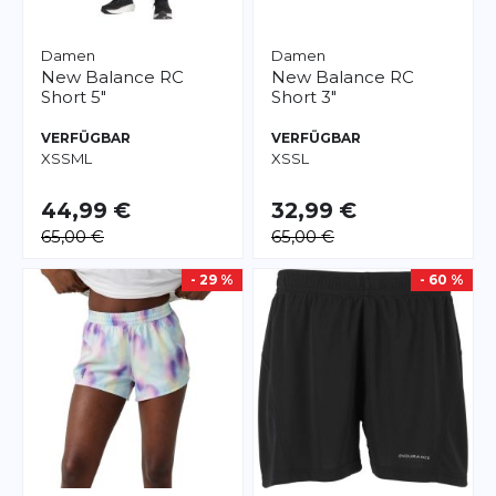
Damen
Damen
New Balance
RC
New Balance
RC
Short 5"
Short 3"
VERFÜGBAR
VERFÜGBAR
XS
S
M
L
XS
S
L
44,99 €
32,99 €
65,00 €
65,00 €
- 29 %
- 60 %