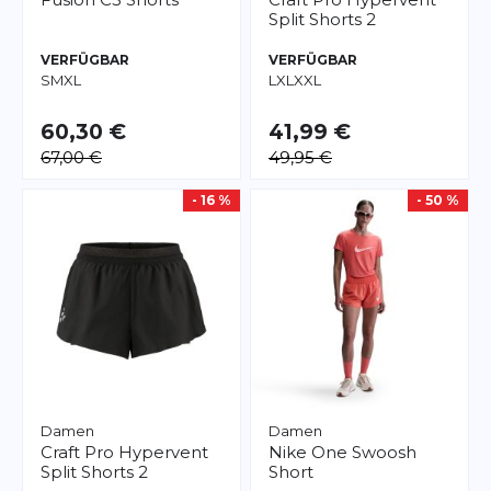
Split Shorts 2
VERFÜGBAR
VERFÜGBAR
S
M
XL
L
XL
XXL
60,30 €
41,99 €
67,00 €
49,95 €
- 16 %
- 50 %
Damen
Damen
Craft
Pro Hypervent
Nike
One Swoosh
Split Shorts 2
Short