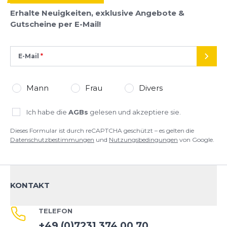
Erhalte Neuigkeiten, exklusive Angebote &
Gutscheine per E-Mail!
E-Mail
SEND
Mann
Frau
Divers
Ich habe die
AGBs
gelesen und akzeptiere sie.
Dieses Formular ist durch reCAPTCHA geschützt – es gelten die
Datenschutzbestimmungen
und
Nutzungsbedingungen
von Google.
KONTAKT
TELEFON
+49 (0)7231 374 00 70