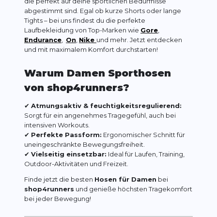
die perfekt auf deine sportlichen Bedürfnisse
abgestimmt sind. Egal ob kurze Shorts oder lange
Tights – bei uns findest du die perfekte
Laufbekleidung von Top-Marken wie
Gore
,
Endurance
,
On
,
Nike
und mehr. Jetzt entdecken
und mit maximalem Komfort durchstarten!
Warum Damen Sporthosen
von shop4runners?
✔
Atmungsaktiv & feuchtigkeitsregulierend:
Sorgt für ein angenehmes Tragegefühl, auch bei
intensiven Workouts.
✔
Perfekte Passform:
Ergonomischer Schnitt für
uneingeschränkte Bewegungsfreiheit.
✔
Vielseitig einsetzbar:
Ideal für Laufen, Training,
Outdoor-Aktivitäten und Freizeit.
Finde jetzt die besten
Hosen für Damen
bei
shop4runners
und genieße höchsten Tragekomfort
bei jeder Bewegung!