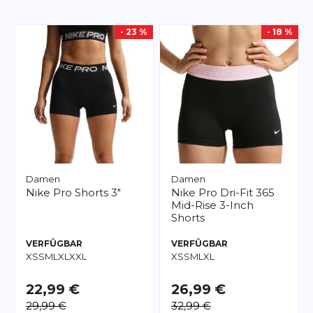
- 23 %
- 18 %
Damen
Damen
Nike
Pro Shorts 3"
Nike
Pro Dri-Fit 365
Mid-Rise 3-Inch
Shorts
VERFÜGBAR
VERFÜGBAR
XS
S
M
L
XL
XXL
XS
S
M
L
XL
22,99 €
26,99 €
29,99 €
32,99 €