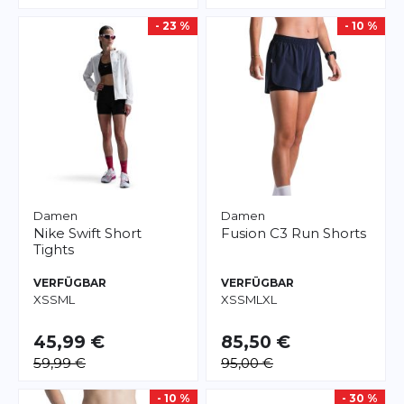
- 23 %
- 10 %
Damen
Damen
Nike
Swift Short
Fusion
C3 Run Shorts
Tights
VERFÜGBAR
VERFÜGBAR
XS
S
M
L
XS
S
M
L
XL
45,99 €
85,50 €
59,99 €
95,00 €
- 10 %
- 30 %