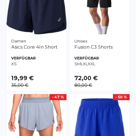
Damen
Unisex
Asics
Core 4In Short
Fusion
C3 Shorts
VERFÜGBAR
VERFÜGBAR
XS
S
M
L
XL
XXL
19,99 €
72,00 €
35,00 €
80,00 €
- 47 %
- 50 %