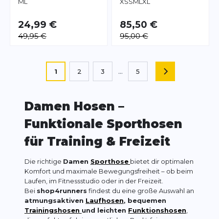
M
L
XS
S
M
L
XL
24,99 €
85,50 €
49,95 €
95,00 €
Seite
Sie lesen gerade die Seite
1
2
3
...
5
SEITE
Seite
Seite
Seite
Damen Hosen –
Funktionale Sporthosen
für Training & Freizeit
Die richtige
Damen
Sporthose
bietet dir optimalen
Komfort und maximale Bewegungsfreiheit – ob beim
Laufen, im Fitnessstudio oder in der Freizeit.
Bei
shop4runners
findest du eine große Auswahl an
atmungsaktiven
Laufhosen
, bequemen
Trainingshosen
und leichten
Funktionshosen
,