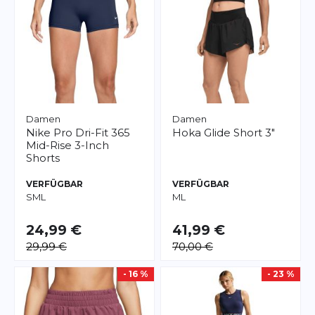
Damen
Damen
Nike
Pro Dri-Fit 365
Hoka
Glide Short 3"
Mid-Rise 3-Inch
Shorts
VERFÜGBAR
VERFÜGBAR
S
M
L
M
L
24,99 €
41,99 €
29,99 €
70,00 €
- 16 %
- 23 %