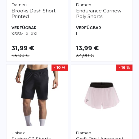
Damen
Damen
Brooks
Dash Short
Endurance
Carnew
Printed
Poly Shorts
VERFÜGBAR
VERFÜGBAR
XS
S
M
L
XL
XXL
L
31,99 €
13,99 €
45,00 €
34,90 €
- 10 %
- 16 %
Unisex
Damen
Fusion
C3 Shorts
Craft
Pro Hypervent