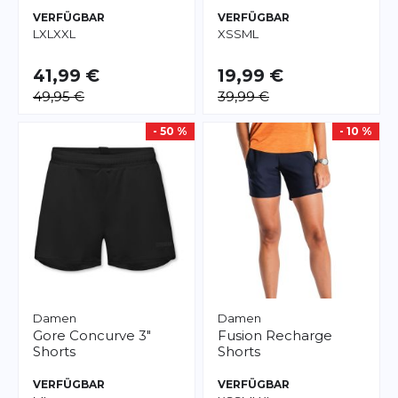
VERFÜGBAR
VERFÜGBAR
L
XL
XXL
XS
S
M
L
41,99 €
19,99 €
49,95 €
39,99 €
- 50 %
- 10 %
Damen
Damen
Gore
Concurve 3"
Fusion
Recharge
Shorts
Shorts
VERFÜGBAR
VERFÜGBAR