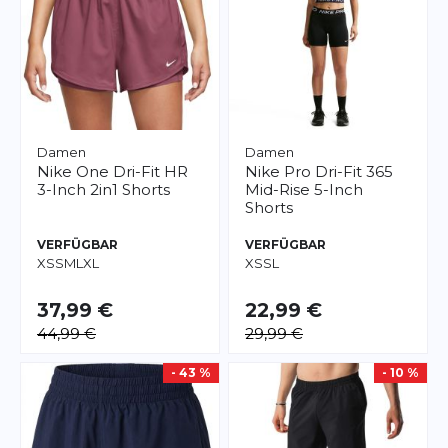
Damen
Damen
Nike
One Dri-Fit HR
Nike
Pro Dri-Fit 365
3-Inch 2in1 Shorts
Mid-Rise 5-Inch
Shorts
VERFÜGBAR
VERFÜGBAR
XS
S
M
L
XL
XS
S
L
37,99 €
22,99 €
44,99 €
29,99 €
- 43 %
- 10 %