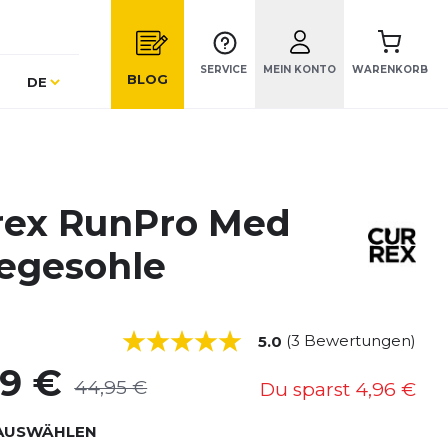
SERVICE
MEIN KONTO
WARENKORB
Sprache
BLOG
DE
rex RunPro Med
legesohle
(3 Bewertungen)
5.0
99 €
44,95 €
Du sparst
4,96 €
AUSWÄHLEN