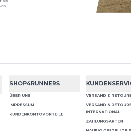
n die
Einlegesohle
von
3Feet®-Sohle, die sich
für Läufer, die sich be
optimalen Schutz wüns
Ferse b...
Sidas
3 Feet 
Einlegesohle
SHOP4RUNNERS
KUNDENSERVI
Bekommen Sie mit uns
ÜBER UNS
VERSAND & RETOURE
Sohlen wieder Kontrolle
IMPRESSUM
VERSAND & RETOUR
wurden für regelmäßig
INTERNATIONAL
KUNDENKONTOVORTEILE
garantieren nat...
ZAHLUNGSARTEN
HÄUFIG GESTELLTE 