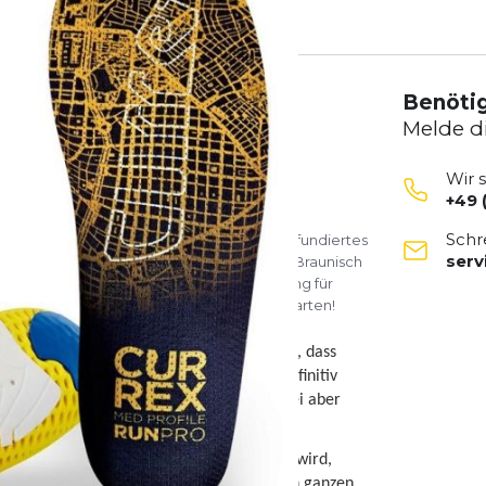
en
Bewertungen
Benötig
Melde d
Wir 
+49 
Schr
 & Ausrüstung bei shop4runners! Entdecke fundiertes
ser
l und sinnvolle Laufausrüstung. Manfred Braunisch
e und hilft dir, perfekt passende Ausrüstung für
n und mit dem optimalen Equipment durchstarten!
rt als auch im privaten Bereich.So bequem, dass
die Füße ist sie den Anschaffungspreis definitiv
ne orthopädische Einlage heranreicht, dabei aber
ers an. Man merkt, dass der Fuß gestützt wird,
ehr schön. Das gute Gefühl bleibt auch den ganzen