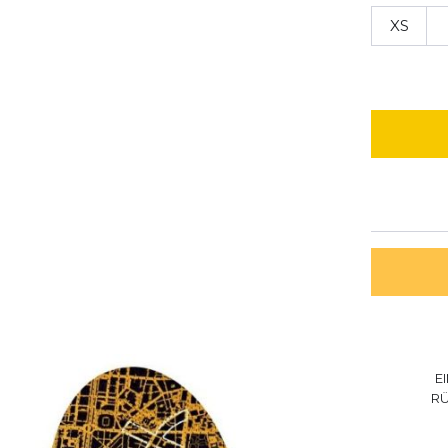
XS
E
R