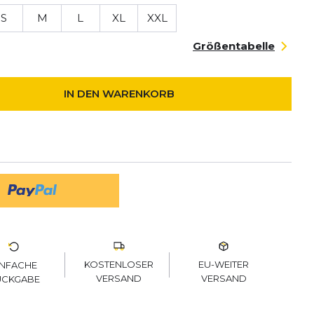
S
M
L
XL
XXL
Größentabelle
IN DEN WARENKORB
KOSTENLOSER
EU-WEITER
INFACHE
VERSAND
VERSAND
ÜCKGABE