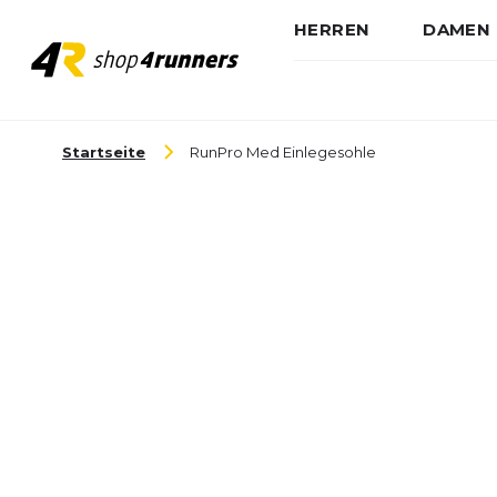
HERREN
DAMEN
Zum Inhalt springen
Startseite
RunPro Med Einlegesohle