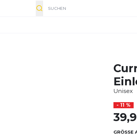
Suche
Cur
Ein
Unisex
- 11 %
39,
GRÖSSE 