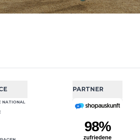
38,99 €
44,95 €
 an Ihren Fußtyp anpasst –
Wähle deine Größe
i jedem Schritt Komfort und
chen! Das Gel an der
IN DEN WARENKORB
Run Sense Mid
- 11 %
CE
PARTNER
39,99 €
44,95 €
eren 3Feet® Sense-
 NATIONAL
Wähle deine Größe
 über Ihr Laufgefühl. Sie
E
es Laufen entwickelt und
IN DEN WARENKORB
FRAGEN