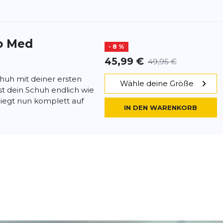
o Med
- 8 %
45,99 €
49,95 €
uh mit deiner ersten
Wähle deine Größe
st dein Schuh endlich wie
iegt nun komplett auf
IN DEN WARENKORB
o Med
- 10 %
44,99 €
49,95 €
der oder das
Wähle deine Größe
rgen: Du bist unterwegs