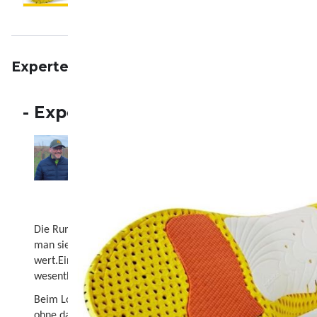
Expertenmeinung
Beschreibung
Eigenschaft
-
Expertenmeinung
Manfred Braunisch
Manfred Braunisch – Dein Experte für Laufschuhe
Know‑how rund um Schuhtechnologie, Materialwah
analysiert neueste Innovationen, vergleicht Modell
deine Trainingsziele zu finden. Jetzt informiere
Die RunPro kann auf allen Ebenen überzeugen. Sei es bei Spo
man sie kaum spürt und einem wirklich sehr guten Support für 
wert.Ein hochwertiges Produkt, dass wirklich recht nah an ei
wesentlich bequemer ist und einen unauffällig begleitet.
Beim Loslaufen fühlt sich das Ganze dann aber schon sehr and
ohne dass es sich dabei unangenehm anfühlt. Wirklich sehr, s