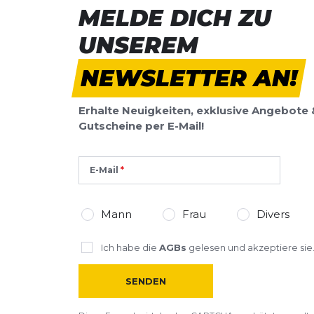
MELDE DICH ZU
Testschritt 3:
Das Ergebnis A1, A2, B1, B2: Supination 
UNSEREM
FOOTDISC Einlage, möglichst in einem neutralem Schuh
Überpronation: MED - also die orange - FOOTDISC Einl
NEWSLETTER AN!
einem Schuh mit leichter Stütze auf der Innenseite en
Überpronation: LOW - also die rote - schützt Ihren
Weichteilüberlastungen. Eingelegt in einem Schuh mit
Erhalte Neuigkeiten, exklusive Angebote 
perfekte Wahl für Sie. < /P >
Gutscheine per E-Mail!
E-Mail
Mann
Frau
Divers
Ich habe die
AGBs
gelesen und akzeptiere sie
SENDEN