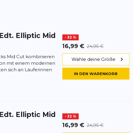
dt. Elliptic Mid
- 32 %
16,99 €
24,95 €
ocks Mid Cut kombinieren
Wähle deine Größe
sion mit einem modernen
hten sich an Läuferinnen
IN DEN WARENKORB
dt. Elliptic Mid
- 32 %
16,99 €
24,95 €