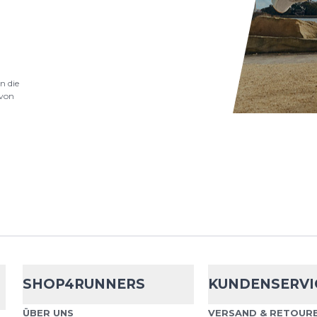
.
Cep
Core Run 
n die
Mid Cut Socks
von
Die CEP Edt. Gradient S
verbinden sportliche K
einem auffälligen Gradie
Edition. Die...
Cep
Core Run 
Mid Cut Socks
SHOP4RUNNERS
KUNDENSERVI
Die CEP Edt. Gradient S
ÜBER UNS
VERSAND & RETOURE