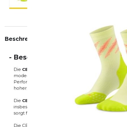
Beschreibung
Eigenschaften
Bewertungen
-
Beschreibung
Die
CEP Edt. Elliptic Socks Mid Cut
kombinieren fun
modernen Elliptic-Design und richten sich an Läufe
Performance und Optik. Die Mid-Cut-Passform bietet
hoher Bewegungsfreiheit.
Die
CEP Kompression
im Fußbereich kann die Stab
insbesondere bei längeren oder intensiven Einheite
sorgt für zuverlässiges Feuchtigkeitsmanagement 
Die CEP Edt. Elliptic Socks Mid Cut eignen sich ideal