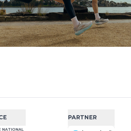
Edt. Gradient
- 20 %
23,99 €
29,95 €
ocks Mid Cut 5.0
Wähle deine Größe
ompressionsleistung mit
nt-Design in limitierter
IN DEN WARENKORB
Edt. Gradient
- 20 %
CE
PARTNER
23,99 €
29,95 €
ocks Mid Cut 5.0
 NATIONAL