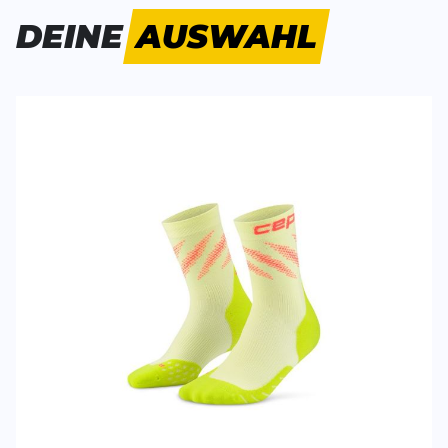
Bisher hat noch niemand dieses Produkt bewertet.
DEINE
AUSWAHL
SCHREIBE EINE BEWERTUNG
Deine Bewert
Core Run Edt. Elliptic Mid Cut
Produktbew
Socks
Vorname
Vorname
Überschrift
Überschrift
Rezension
Rezension
*
Pflichtfelder