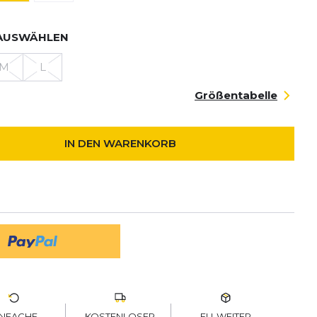
AUSWÄHLEN
M
L
Größentabelle
IN DEN WARENKORB
KOSTENLOSER
EU-WEITER
INFACHE