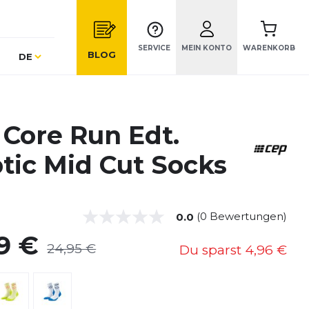
SERVICE
MEIN KONTO
WARENKORB
Sprache
BLOG
DE
 Core Run Edt.
ptic Mid Cut Socks
(0 Bewertungen)
0.0
9 €
24,95 €
Du sparst
4,96 €