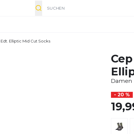
Suche
Edt. Elliptic Mid Cut Socks
Cep
Elli
Damen
- 20 %
19,9