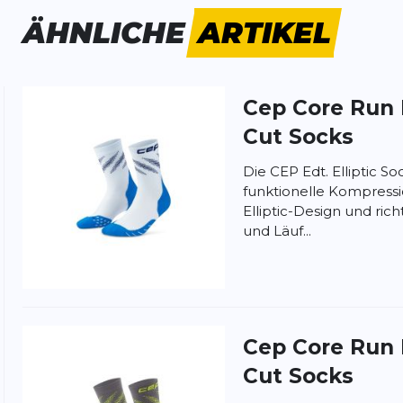
ÄHNLICHE
ARTIKEL
Cep
Core Run E
ung:
ertung
Cut Socks
Die CEP Edt. Elliptic S
funktionelle Kompres
Elliptic-Design und ric
und Läuf...
Cep
Core Run E
Cut Socks