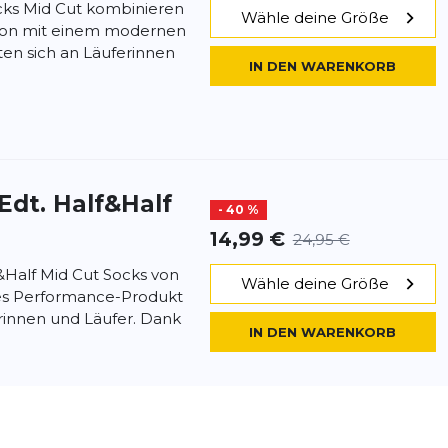
ocks Mid Cut kombinieren
Wähle deine Größe
sion mit einem modernen
hten sich an Läuferinnen
IN DEN WARENKORB
Edt. Half&Half
- 40 %
14,99 €
24,95 €
&Half Mid Cut Socks von
Wähle deine Größe
ges Performance-Produkt
erinnen und Läufer. Dank
IN DEN WARENKORB