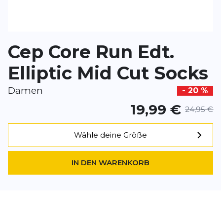
BEWERTUNG HINZUFÜGEN
Cep Core Run Edt.
Dieses Formular ist durch reCAPTCHA geschützt – es gelten die
Date
Google.
Elliptic Mid Cut Socks
Damen
- 20 %
19,99 €
24,95 €
Wähle deine Größe
IN DEN WARENKORB