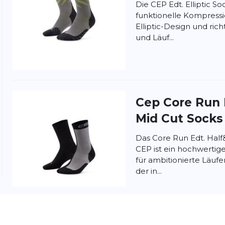
Die CEP Edt. Elliptic S
funktionelle Kompres
Elliptic-Design und ric
und Läuf...
nschutzbestimmungen
und
Nutzungsbedingungen
von
Cep
Core Run 
Mid Cut Socks
Das Core Run Edt. Half
CEP ist ein hochwerti
für ambitionierte Läuf
der in...