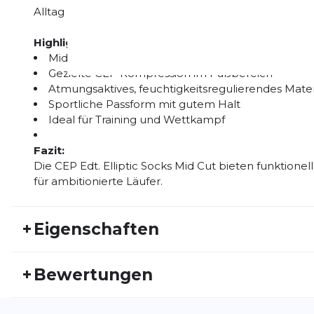
Alltag und überzeugen durch ihre ausgewogene Kom
Highlights:
Mid-Cut-Kompressionssocken im Elliptic-Design
Gezielte CEP Kompression im Fußbereich
Atmungsaktives, feuchtigkeitsregulierendes Mater
Sportliche Passform mit gutem Halt
Ideal für Training und Wettkampf
Fazit:
Die CEP Edt. Elliptic Socks Mid Cut bieten funktio
für ambitionierte Läufer.
+
Eigenschaften
Artikelnummer:
CEP26FS20007
Fr
+
Bewertungen
Geschlecht:
Damen
Akt