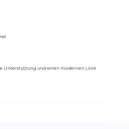
bination aus Funktion und Design.
ial
nelle Unterstützung und einen modernen Look
emdartikelnummer:
WP7C2Q
ivitätstyp:
Fitness
Laufen