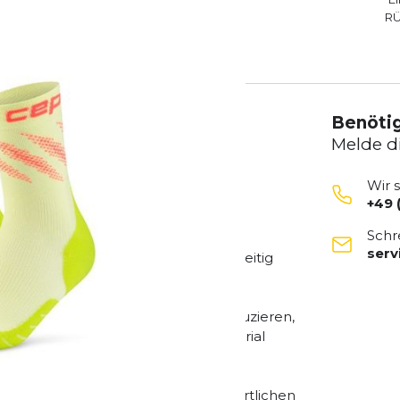
R
Benötig
Melde d
Wir 
+49 
ktionelle Kompression mit einem
Schr
rinnen und Läufer mit Anspruch an
ser
 gezielte Unterstützung bei gleichzeitig
ilität verbessern und Ermüdung reduzieren,
n. Das atmungsaktive Funktionsmaterial
und hohen Tragekomfort.
 für Training, Wettkampf und den sportlichen