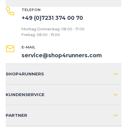
erkunden - dieser Schuh bietet Ihnen die
TELEFON
Unterstützung, die Sie benötigen, und hält Ihren
+49 (0)7231 374 00 70
Fuß komfortabel und geschützt. Entdecken Sie die
Freiheit des Trailrunnings mit dem Cloudsurfer Trail
Montag-Donnerstag: 08:00 - 17:00
von ON Running und machen Sie sich bereit für
Freitag: 08:00 - 15:00
unvergessliche Abenteuer auf unbekannten
Wegen.
E-MAIL
service@shop4runners.com
SHOP4RUNNERS
ÜBER UNS
KUNDENSERVICE
IMPRESSUM
VERSAND & RETOURE NATIONAL
KUNDENKONTOVORTEILE
PARTNER
VERSAND & RETOURE INTERNATIONAL