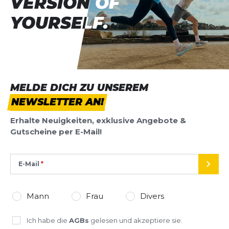
VERSION OF
VERSION OF
YOURSELF.
YOURSELF.
MELDE DICH ZU UNSEREM
NEWSLETTER AN!
Erhalte Neuigkeiten, exklusive Angebote &
Gutscheine per E-Mail!
E-Mail
SEND
Mann
Frau
Divers
Ich habe die
AGBs
gelesen und akzeptiere sie.