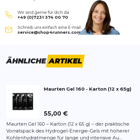
Protein
– perfekt für Sport, Outdoor-Abenteuer
SCHREIBE EINE BEWERTUNG
oder als nahrhafter Snack.
Wir sind gerne für dich da
Hergestellt aus
überwiegend Bio-Zutaten
und
+49 (0)7231 374 00 70
ohne Gentechnik.
Probierpaket (6 x 68g)
Schreib uns einfach eine E-mail
Die abwechslungsreichen Geschmacksrichtungen
Deine Bewertung:
service@shop4runners.com
sorgen für Genuss bei jedem Bissen.
Produktbewertung
Das kompakte Set ist ideal zum Testen oder
Verschenken.
Vorname
Vorname
ÄHNLICHE
ARTIKEL
Highlights:
6 verschiedene Sorten Clif Bar im praktischen
Überschrift
Überschrift
Set
Langanhaltende Energie durch komplexe
Maurten
Gel 160 - Karton (12 x 65g)
Kohlenhydrate
Rezension
Rezension
Proteinquelle für Muskelerholung
Aus überwiegend Bio-Zutaten
Ideal zum Probieren oder als Geschenk
55,00 €
Maurten Gel 160 – Karton (12 x 65 g) – der praktische
Vorratspack des Hydrogel-Energie-Gels mit höherer
*
Pflichtfelder
Zutaten:
Je nach Sorte variierend – enthalten u. a.
Kohlenhydratmenge für lange und intensive Au...
Haferflocken*, Rohrzucker*, Brauner Reissirup*,