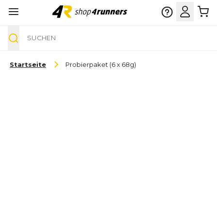
Suche
Zum Inhalt springen
Startseite
Probierpaket (6 x 68g)