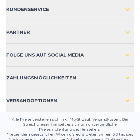
ÜBER UNS
KUNDENSERVICE
IMPRESSUM
VERSAND & RETOURE NATIONAL
KUNDENKONTOVORTEILE
PARTNER
VERSAND & RETOURE INTERNATIONAL
ZAHLUNGSARTEN
FOLGE UNS AUF SOCIAL MEDIA
HÄUFIG GESTELLTE FRAGEN
KONTAKT
ZAHLUNGSMÖGLICHKEITEN
PRODUKTSICHERHEIT
VERSANDOPTIONEN
Alle Preise verstehen sich inkl. MwSt zzgl. Versandkosten. Bei
Streichpreisen handelt es sich um unverbindliche
Preisempfehlung des Herstellers.
*Neben dem gesetzlichen Widerrufsrecht bieten wir ein 30 tägiges
Rückgaberecht auf sämtliche Artikel aus unserem Online-Shop.