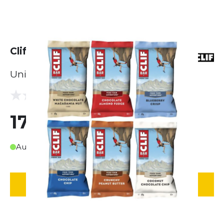
Clif Bar Probierpaket (6 x 68g)
Unisex
(0 Bewertungen)
0.0
17,90 €
Auf Lager
IN DEN WARENKORB