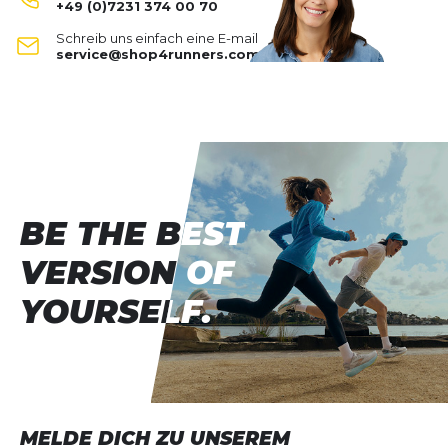
+49 (0)7231 374 00 70
Clean Motion Tank
Schreib uns einfach eine E-mail
Deine Bewertung:
service@shop4runners.com
Produktbewertung
Vorname
Vorname
Überschrift
Überschrift
BE THE BEST
BE THE BEST
Rezension
Rezension
VERSION OF
VERSION OF
YOURSELF.
YOURSELF.
*
Pflichtfelder
BEWERTUNG HINZUFÜGEN
MELDE DICH ZU UNSEREM