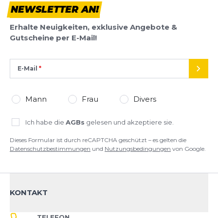
NEWSLETTER AN!
Dieses Formular ist durch reCAPTCHA geschützt – es gelten die
Datenschutzbestimmungen
und
Nutzungsbedingungen
von
Erhalte Neuigkeiten, exklusive Angebote &
Google.
Gutscheine per E-Mail!
E-Mail
SEND
Mann
Frau
Divers
Ich habe die
AGBs
gelesen und akzeptiere sie.
Dieses Formular ist durch reCAPTCHA geschützt – es gelten die
Datenschutzbestimmungen
und
Nutzungsbedingungen
von Google.
KONTAKT
TELEFON