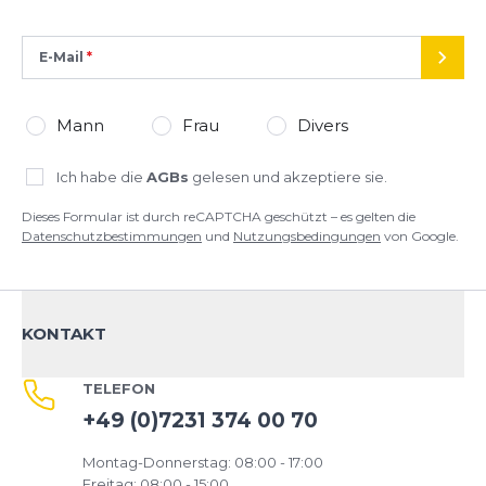
E-Mail
SEND
Mann
Frau
Divers
Ich habe die
AGBs
gelesen und akzeptiere sie.
Dieses Formular ist durch reCAPTCHA geschützt – es gelten die
Datenschutzbestimmungen
und
Nutzungsbedingungen
von Google.
KONTAKT
TELEFON
+49 (0)7231 374 00 70
Montag-Donnerstag: 08:00 - 17:00
Freitag: 08:00 - 15:00