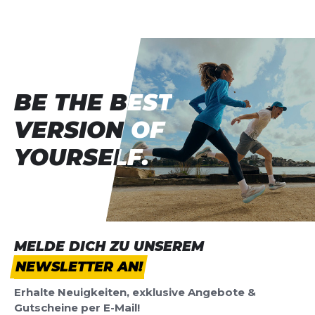
Vorname
Vorname
Überschrift
Überschrift
BE THE BEST
BE THE BEST
Rezension
Rezension
VERSION OF
VERSION OF
YOURSELF.
YOURSELF.
*
Pflichtfelder
BEWERTUNG HINZUFÜGEN
MELDE DICH ZU UNSEREM
NEWSLETTER AN!
Dieses Formular ist durch reCAPTCHA geschützt – es gelten die
Datenschutzbestimmungen
und
Nutzungsbedingungen
von
Erhalte Neuigkeiten, exklusive Angebote &
Google.
Gutscheine per E-Mail!