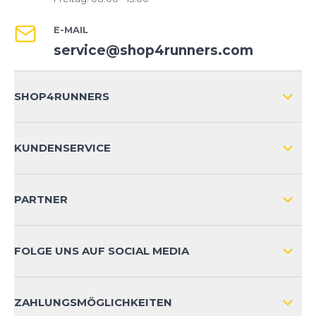
E-MAIL
service@shop4runners.com
SHOP4RUNNERS
ÜBER UNS
KUNDENSERVICE
IMPRESSUM
VERSAND & RETOURE NATIONAL
KUNDENKONTOVORTEILE
PARTNER
VERSAND & RETOURE INTERNATIONAL
ZAHLUNGSARTEN
FOLGE UNS AUF SOCIAL MEDIA
HÄUFIG GESTELLTE FRAGEN
KONTAKT
ZAHLUNGSMÖGLICHKEITEN