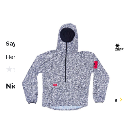
Saysky CC Pace Anorak
Herren
(0 Bewertungen)
0.0
Nicht lieferbar
Größentabelle