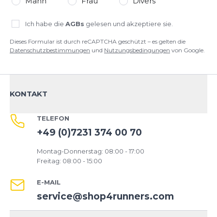
Mann
Frau
Divers
BESTE QUALITÄT: Das Wichtigste für BLACKROLL®
ist, mit den Produkten zu Deiner Gesundheit und
Ich habe die
AGBs
gelesen und akzeptiere sie.
Deinem Wohlbefinden beizutragen. Dabei liegt
BLACKROLL® unsere Umwelt sehr am Herzen
Dieses Formular ist durch reCAPTCHA geschützt – es gelten die
Datenschutzbestimmungen
und
Nutzungsbedingungen
von Google.
Made in Germany 100% recyclefähig sowie frei von
Chemikalien Entsprechend dem
Qualitätsmanagement nach DIN ISO 9001:2000
Ausgezeichnet mit dem AGR-Gütesiegel
KONTAKT
(ausgenommen BLACKROLL® BLOCK) Robust,
abriebfest und leicht zu reinigen Wärmeformstabil
(bei mind. 110 °C)
TELEFON
+49 (0)7231 374 00 70
Montag-Donnerstag: 08:00 - 17:00
Freitag: 08:00 - 15:00
E-MAIL
service@shop4runners.com