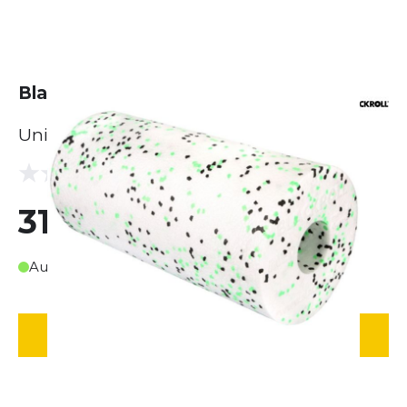
Blackroll Blackroll Med
Unisex
(0 Bewertungen)
0.0
31,90 €
Auf Lager
IN DEN WARENKORB