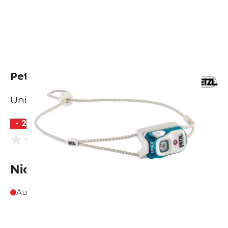
Petzl Bindi Stirnlampe
Unisex
- 20 %
(0 Bewertungen)
0.0
Nicht lieferbar
Ausverkauft