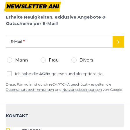
während 200 Std.
NEWSLETTER AN!
Dieses Formular ist durch reCAPTCHA geschützt – es gelten die
Datenschutzbestimmungen
und
Nutzungsbedingungen
von
Erhalte Neuigkeiten, exklusive Angebote &
Google.
Gutscheine per E-Mail!
E-Mail
SEND
Mann
Frau
Divers
Ich habe die
AGBs
gelesen und akzeptiere sie.
Dieses Formular ist durch reCAPTCHA geschützt – es gelten die
Datenschutzbestimmungen
und
Nutzungsbedingungen
von Google.
KONTAKT