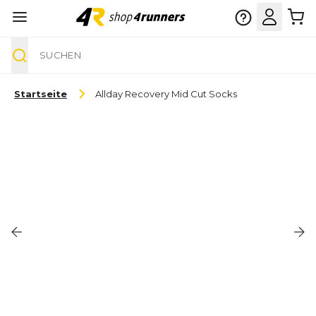
Suche
Zum Inhalt springen
Startseite
Allday Recovery Mid Cut Socks