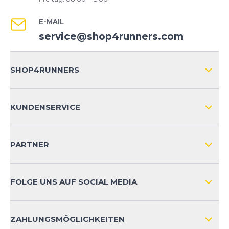
E-MAIL
service@shop4runners.com
SHOP4RUNNERS
ÜBER UNS
KUNDENSERVICE
IMPRESSUM
VERSAND & RETOURE NATIONAL
KUNDENKONTOVORTEILE
PARTNER
VERSAND & RETOURE INTERNATIONAL
ZAHLUNGSARTEN
FOLGE UNS AUF SOCIAL MEDIA
HÄUFIG GESTELLTE FRAGEN
KONTAKT
ZAHLUNGSMÖGLICHKEITEN