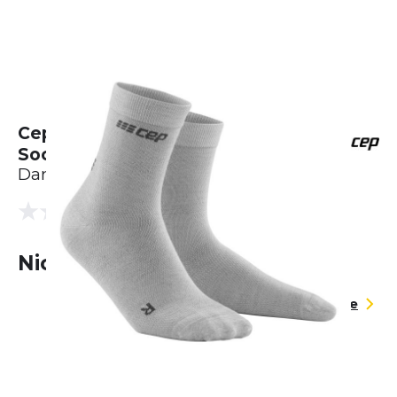
Cep Allday Recovery Mid Cut
Socks
Damen
(0 Bewertungen)
0.0
Nicht lieferbar
Größentabelle