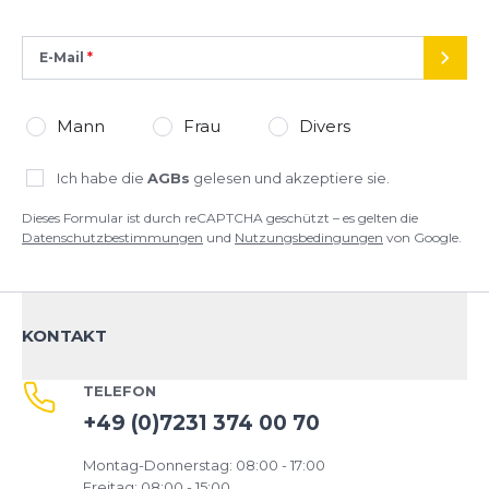
E-Mail
SEND
Mann
Frau
Divers
Ich habe die
AGBs
gelesen und akzeptiere sie.
Dieses Formular ist durch reCAPTCHA geschützt – es gelten die
Datenschutzbestimmungen
und
Nutzungsbedingungen
von Google.
KONTAKT
TELEFON
+49 (0)7231 374 00 70
Montag-Donnerstag: 08:00 - 17:00
Freitag: 08:00 - 15:00