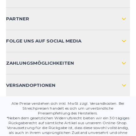
IMPRESSUM
VERSAND & RETOURE NATIONAL
KUNDENKONTOVORTEILE
PARTNER
VERSAND & RETOURE INTERNATIONAL
ZAHLUNGSARTEN
FOLGE UNS AUF SOCIAL MEDIA
HÄUFIG GESTELLTE FRAGEN
KONTAKT
ZAHLUNGSMÖGLICHKEITEN
PRODUKTSICHERHEIT
VERSANDOPTIONEN
Alle Preise verstehen sich inkl. MwSt zzgl. Versandkosten. Bei
Streichpreisen handelt es sich um unverbindliche
Preisempfehlung des Herstellers.
*Neben dem gesetzlichen Widerrufsrecht bieten wir ein 30 tägiges
Rückgaberecht auf sämtliche Artikel aus unserem Online-Shop.
Voraussetzung für die Rückgabe ist, dass diese sowohl vollständig,
als auch in ihrem ursprünglichen Zustand unversehrt und ohne