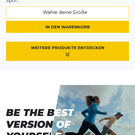
Spor...
Wähle deine Größe
IN DEN WARENKORB
WEITERE PRODUKTE ENTDECKEN
BE THE BEST
BE THE BEST
VERSION OF
VERSION OF