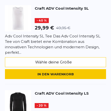
• Vielseitigkeit:
Ideal für eine Vielzahl von
Craft
ADV Cool Intensity SL
Aktivitäten wie Laufen, Radfahren, Fitness oder den
Rezension
Rezension
aktiven Alltag.
- 40 %
Pflegeleicht:
Maschinenwaschbar und pflegeleicht
29,99 €
49,95 €
für den täglichen Gebrauch.
Adv Cool Intensity SL Tee Das Adv Cool Intensity SL
Tee von Craft bietet eine Kombination aus
*
Pflichtfelder
innovativen Technologien und modernem Design,
perfekt...
BEWERTUNG HINZUFÜGEN
Wähle deine Größe
Dieses Formular ist durch reCAPTCHA geschützt – es gelten die
Datenschutzbestimmungen
und
Nutzungsbedingungen
von
IN DEN WARENKORB
Google.
Craft
ADV Cool Intensity LS
- 20 %