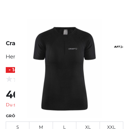
Craft ADV Cool Intensity SS Tee
Herren
- 14 %
(0 Bewertungen)
0.0
46,99 €
54,95 €
Du sparst
7,96 €
GRÖSSE AUSWÄHLEN
S
M
L
XL
XXL