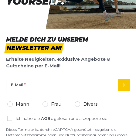
YOURSELF.
YOURSELF.
MELDE DICH ZU UNSEREM
NEWSLETTER AN!
Erhalte Neuigkeiten, exklusive Angebote &
Gutscheine per E-Mail!
E-Mail
SEND
Mann
Frau
Divers
Ich habe die
AGBs
gelesen und akzeptiere sie.
Dieses Formular ist durch reCAPTCHA geschützt – es gelten die
Datenschutzbestimmungen
und
Nutzungsbedingungen
von Google.