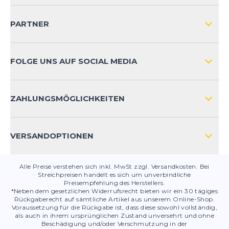
Vielseitig einsetzbar für jedes Training
VERSAND & RETOURE NATIONAL
Dieser Schuh ist ein echter Allrounder: Ob
KUNDENKONTOVORTEILE
PARTNER
schnellere Dauerläufe, dynamische Antritte oder
VERSAND & RETOURE INTERNATIONAL
intensive Intervalle auf der Straße oder der Bahn –
der Evo SL macht alles mit. Er ist vielseitig
ZAHLUNGSARTEN
FOLGE UNS AUF SOCIAL MEDIA
einsetzbar, herrlich leicht und bietet trotzdem eine
gute Dämpfung. Selbst bei leicht nasser Fahrbahn
HÄUFIG GESTELLTE FRAGEN
liefert er noch zuverlässigen Grip, was ein
KONTAKT
zusätzliches Plus ist.
ZAHLUNGSMÖGLICHKEITEN
PRODUKTSICHERHEIT
Für mich ist der Adizero Evo SL eine hervorragende
Alternative zu den früheren Boston-Modellen. Das
VERSANDOPTIONEN
Preis-Leistungs-Verhältnis stimmt hier einfach. Wer
einen unkomplizierten, leistungsstarken und
leichten Schuh für diverse Trainingseinheiten sucht,
Alle Preise verstehen sich inkl. MwSt zzgl. Versandkosten. Bei
Streichpreisen handelt es sich um unverbindliche
wird hier definitiv glücklich!
Preisempfehlung des Herstellers.
*Neben dem gesetzlichen Widerrufsrecht bieten wir ein 30 tägiges
Claudius
22.06.25
Rückgaberecht auf sämtliche Artikel aus unserem Online-Shop.
Voraussetzung für die Rückgabe ist, dass diese sowohl vollständig,
als auch in ihrem ursprünglichen Zustand unversehrt und ohne
Dieser Laufschuh ist nicht nur reaktionsfreudig,
Beschädigung und/oder Verschmutzung in der