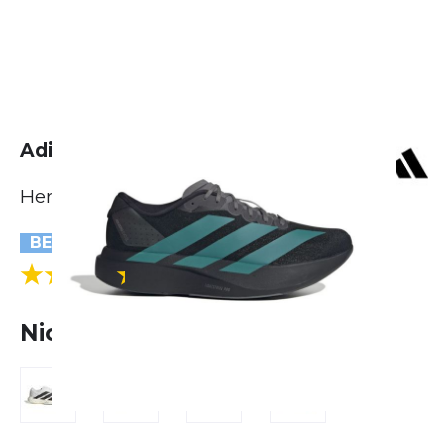
Adidas Adizero Evo SL
Herren
BESTSELLER
(5 Bewertungen)
4.4
Nicht lieferbar