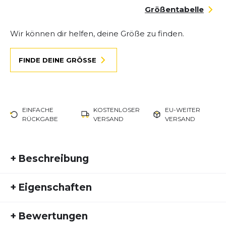
Größentabelle
Wir können dir helfen, deine Größe zu finden.
FINDE DEINE GRÖSSE
EINFACHE
KOSTENLOSER
EU-WEITER
RÜCKGABE
VERSAND
VERSAND
+
Beschreibung
Der
adizero Evo SL
ist ein besonders leichter
+
Eigenschaften
Trainingsschuh für alle, die ihre Performance auf
das nächste Level bringen wollen. Entwickelt für
Artikelnummer:
ADIDAS25HW10061
schnelle Einheiten, Intervallläufe und
+
Bewertungen
Fremdartikelnummer:
JS4488
Tempodauerläufe, überzeugt er mit einem