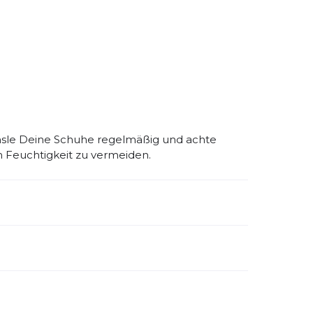
?
hsle Deine Schuhe regelmäßig und achte
m Feuchtigkeit zu vermeiden.
emdartikelnummer:
1203071D072
schlecht:
Damen
huhart:
Neutral
namik:
mittel