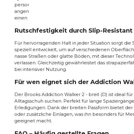
personalisierte Dämpfung, die nicht nur Deine Gelen
angenehmes Tragegefühl auf langen Strecken sorgt. D
einen nahtlosen, geschmeidigen Übergang, der den
Rutschfestigkeit durch Slip-Resistan
Für hervorragenden Halt in jeder Situation sorgt die
speziell entwickelt, um auf verschiedenen Oberfläc
nasse Straßen oder glatte Böden, mit dieser Technol
verlassen. Gleichzeitig gewährleistet das strapazierf
bei intensiver Nutzung.
Für wen eignet sich der Addiction Walk
Der Brooks Addiction Walker 2 - breit (D) ist ideal
Alltagsschuh suchen. Perfekt für lange Spaziergänge
Erledigungen. Dank der breiten Passform bietet der
oder zusätzliche Einlagen, was ihn besonders für M
geeignet macht.
FAQ – Häufig gestellte Fragen