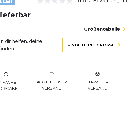
(0 Bewertungen)
0.0
LLER
lieferbar
Größentabelle
 dir helfen, deine
FINDE DEINE GRÖSSE
finden.
KOSTENLOSER
EU-WEITER
INFACHE
VERSAND
VERSAND
ÜCKGABE