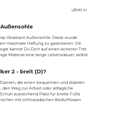
ke schont, sondern auch für ein
ie Mittelsohle transformiert den Auftritt in
 Fuß ergonomisch unterstützt.
t Außensohle
 Slip-Resistant Außensohle. Diese wurde
hen maximale Haftung zu garantieren. Ob
ogie kannst Du Dich auf einen sicheren Tritt
ähige Material eine lange Lebensdauer, selbst
er 2 - breit (D)?
 für Damen, die einen bequemen und stabilen
, den Weg zur Arbeit oder alltägliche
 Schuh ausreichend Platz für breite Füße
enschen mit orthopädischen Bedürfnissen