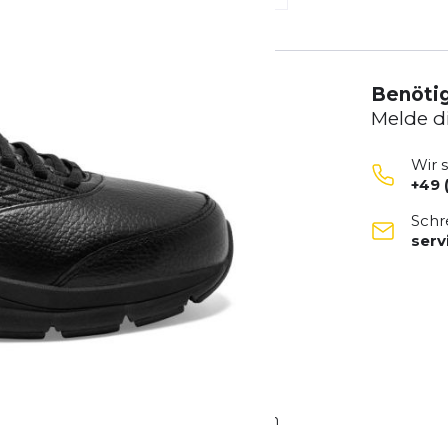
Benötig
Melde d
Wir 
+49 
Schr
ser
t
en BioMoGo DNA Mittelsohle, die sich
Diese Technologie sorgt für eine