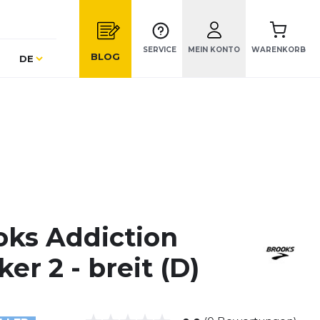
SERVICE
MEIN KONTO
WARENKORB
Sprache
BLOG
DE
oks Addiction
er 2 - breit (D)