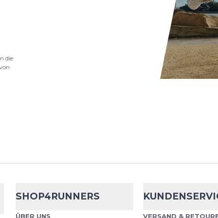
.
nschutzbestimmungen
und
Nutzungsbedingungen
von
n die
von
SHOP4RUNNERS
KUNDENSERVI
ÜBER UNS
VERSAND & RETOURE