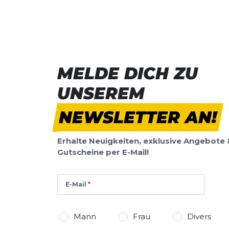
Stabilität:
mittel
Bre
SCHREIBE EINE BEWERTUNG
Schuhsprengung:
10 MM
Un
Deine Bewert
Addiction Walker 2 - breit (D)
Produktbew
MELDE DICH ZU
Vorname
Vorname
UNSEREM
Überschrift
NEWSLETTER AN!
Überschrift
Erhalte Neuigkeiten, exklusive Angebote 
Rezension
Rezension
Gutscheine per E-Mail!
E-Mail
*
Pflichtfelder
Mann
Frau
Divers