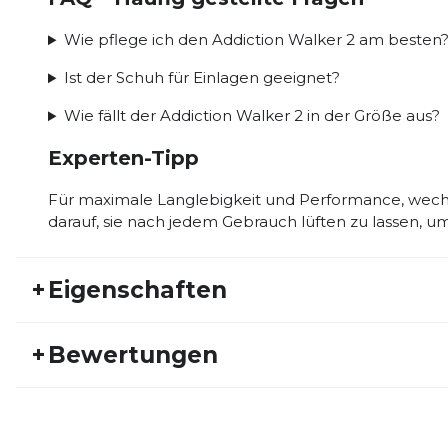
Wie pflege ich den Addiction Walker 2 am besten
Ist der Schuh für Einlagen geeignet?
Wie fällt der Addiction Walker 2 in der Größe aus?
Experten-Tipp
Für maximale Langlebigkeit und Performance, wec
darauf, sie nach jedem Gebrauch lüften zu lassen, u
+
Eigenschaften
Artikelnummer:
BRK22FS20088
Fr
+
Bewertungen
Aktivitätstyp:
Laufen
Ge
Gewicht:
326 G
Sc
Bisher hat noch niemand dieses Produkt bewertet.
Schuhdämpfung:
mittel
Dy