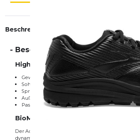
Beschreibung
Eigenschaften
Bewertungen
-
Beschreibung
Highlights auf einen Blick
Gewicht: 330 g
Sohlenmaterial: BioMoGo DNA
Sprengung: 12 mm
Außensohle: Slip-Resistant Technologie
Passform: Breite (D) für zusätzlichen Komfort
BioMoGo DNA für optimalen Komfor
Der Addiction Walker 2 überzeugt mit der innovativ
dynamisch an Deinen individuellen Laufstil anpasst. 