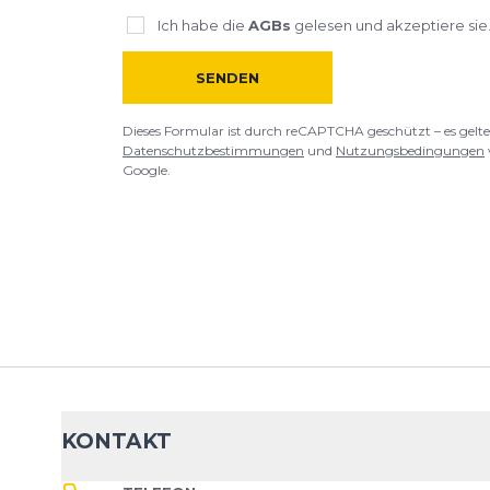
BEWERTUNG HINZUFÜGEN
Ich habe die
AGBs
gelesen und akzeptiere sie
Dieses Formular ist durch reCAPTCHA geschützt – es gelten die
Date
SENDEN
Google.
Dieses Formular ist durch reCAPTCHA geschützt – es gelte
Datenschutzbestimmungen
und
Nutzungsbedingungen
Google.
KONTAKT