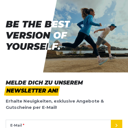
BE THE BEST
BE THE BEST
VERSION OF
VERSION OF
YOURSELF.
YOURSELF.
MELDE DICH ZU UNSEREM
NEWSLETTER AN!
Erhalte Neuigkeiten, exklusive Angebote &
Gutscheine per E-Mail!
E-Mail
SEND