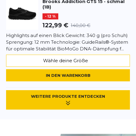
Brooks
Addiction GTS 15 - schmal
(1B)
Kann ich die Einlegesohlen austauschen?
- 12 %
Experten-Tipp
122,99 €
140,00 €
Highlights auf einen Blick Gewicht: 340 g (pro Schuh)
Kombiniere den Brooks Addiction GTS 15 mit
Sprengung: 12 mm Technologie: GuideRails®-System
hochwertigen Laufsocken, um die Passform und
für optimale Stabilität BioMoGo DNA-Dämpfung f...
den Komfort zu optimieren. Achte darauf, dass die
Socken Feuchtigkeit effizient ableiten.
Wähle deine Größe
IN DEN WARENKORB
WEITERE PRODUKTE ENTDECKEN