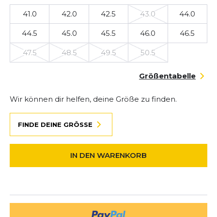
41.0
42.0
42.5
43.0
44.0
44.5
45.0
45.5
46.0
46.5
47.5
48.5
49.5
50.5
Größentabelle
Wir können dir helfen, deine Größe zu finden.
FINDE DEINE GRÖSSE
IN DEN WARENKORB