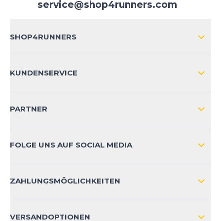
service@shop4runners.com
SHOP4RUNNERS
ÜBER UNS
KUNDENSERVICE
IMPRESSUM
VERSAND & RETOURE NATIONAL
KUNDENKONTOVORTEILE
PARTNER
VERSAND & RETOURE INTERNATIONAL
ZAHLUNGSARTEN
FOLGE UNS AUF SOCIAL MEDIA
HÄUFIG GESTELLTE FRAGEN
KONTAKT
ZAHLUNGSMÖGLICHKEITEN
PRODUKTSICHERHEIT
VERSANDOPTIONEN