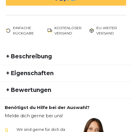
EINFACHE
KOSTENLOSER
EU-WEITER
RÜCKGABE
VERSAND
VERSAND
+
Beschreibung
Highlights auf einen Blick
+
Eigenschaften
Progressive Diagonal Rollbar (PDRB) für
Artikelnummer:
BRK21HW10032
optimale Unterstützung
+
Bewertungen
Fremdartikelnummer:
1103652E020
BioMoGo DNA-Dämpfung für individuelle
Aktivitätstyp:
Laufen
Anpassung
Benötigst du Hilfe bei der Auswahl?
Gewicht: 368 g
Geschlecht:
Herren
Bisher hat noch niemand dieses Produkt bewertet.
Sprengung: 12 mm
Melde dich gerne bei uns!
Gewicht:
400 G
Bauweise für breite Füße (2E)
SCHREIBE EINE BEWERTUNG
Schuhart:
Stabil
Wir sind gerne für dich da
Schuhdämpfung: