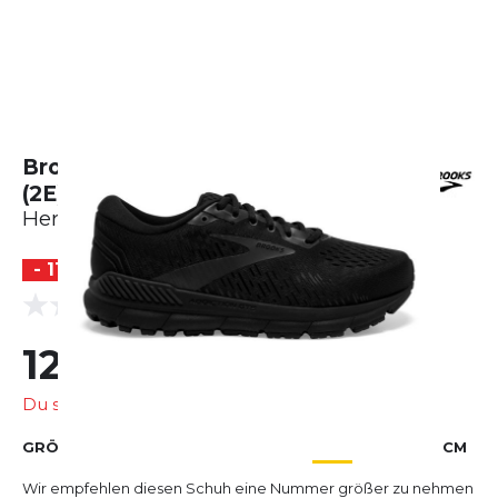
Brooks Addiction GTS 15 - breit
(2E)
Herren
- 11 %
BESTSELLER
(0 Bewertungen)
0.0
124,99 €
140,00 €
Du sparst
15,01 €
GRÖSSE AUSWÄHLEN
EU
US
UK
CM
Wir empfehlen diesen Schuh eine Nummer größer zu nehmen